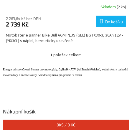
Skladem
(2 ks)
2 263,64 Kč bez DPH
Do košíku
2 739 Kč
Motobaterie Banner Bike Bull AGM PLUS (GEL) BGTX30-3, 30Ah 12V -
(YIX30L) s náplní, hermeticky uzavřené
1
položek celkem
O
v
l
Energie od společnosti Banner pro motocykly, čtyřkolky ATV (AllTerrainVehicles), vodní skútry, zahradní
á
malotraktory a sněžné skútry. Vhodná zejména pro použití v terénu.
d
a
c
Z
í
á
p
p
r
a
Nákupní košík
v
t
k
í
y
0
KS /
0 KČ
v