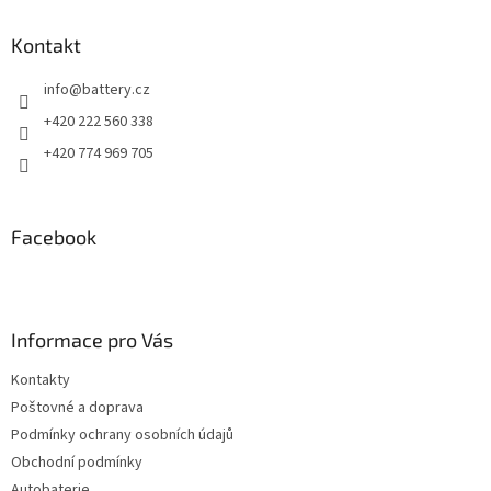
ý
p
Kontakt
i
s
info
@
battery.cz
u
+420 222 560 338
+420 774 969 705
Facebook
Informace pro Vás
Kontakty
Poštovné a doprava
Podmínky ochrany osobních údajů
Obchodní podmínky
Autobaterie