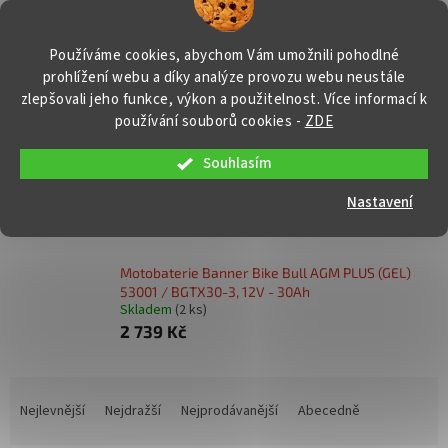
Přejít
NÁKUP
na
obsah
KOŠÍK
Používáme cookies, abychom Vám umožnili pohodlné
prohlížení webu a díky analýze provozu webu neustále
zlepšovali jeho funkce, výkon a použitelnost. Více informací k
používání souborů cookies
-
ZDE
Souhlasím
BIKE BULL GEL - bezúdržbové
Nastavení
Nejprodávanější
Motobaterie Banner Bike Bull AGM PLUS (GEL)
53001 / BGTX30-3, 12V - 30Ah
Skladem
(2 ks)
2 739 Kč
Ř
a
Nejlevnější
Nejdražší
Nejprodávanější
Abecedně
z