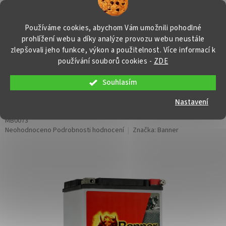
Přejít
NÁKUP
na
obsah
KOŠÍK
Používáme cookies, abychom Vám umožnili pohodlné
prohlížení webu a díky analýze provozu webu neustále
zlepšovali jeho funkce, výkon a použitelnost. Více informací k
používání souborů cookies
-
ZDE
Souhlasím
Motobaterie Banner Bike Bull AGM
PRO 53001 / BETX 30L, 26Ah, 12V
Nastavení
MB0073
Průměrné
Neohodnoceno
Podrobnosti hodnocení
Značka:
Banner
hodnocení
produktu
je
0,0
z
5
hvězdiček.