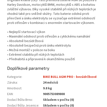
originální kvalitě (OE)! Tato prémiová baterie AGM se používá u
Harley Davidson, motocyklů BMW, motocyklů s ABS a bohatou
zvláštní výbavou. Díky vysoké stabilitě při nízkých teplotách je
vhodná také pro sněžné skútry. Tato baterie odolná proti
převržení a úniku elektrolytu se vyznačuje extrémní odolností
proti otřesům v kombinaci s enormním startovacím výkonem.
• Nejlepší startovací výkon
• Maximální odolnost proti otřesům a cyklickému namáhání
• Absolutně bezúdržbová
• Absolutně bezpečná proti úniku elektrolytu
• Možná montáž v poloze na boku
• Extrémní stabilita při nízkých teplotách
• Přednabitá a připravená k okamžitému použití
Doplňkové parametry
Kategorie
:
BIKE BULL AGM PRO - bezúdržbové
Záruka
:
24 měsíců
Hmotnost
:
9.8 kg
EAN
:
9005753089808
Dodací lhůta Brno
:
Skladem v počtu (0)
Dodací lhůta Jesenice
:
Skladem v počtu (0)