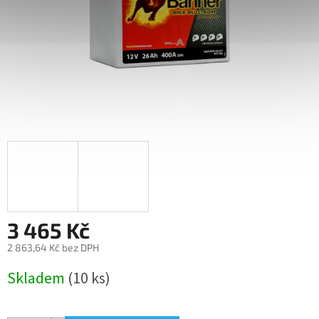
3 465 Kč
2 863,64 Kč bez DPH
Měrná
Skladem
(10 ks)
cena: