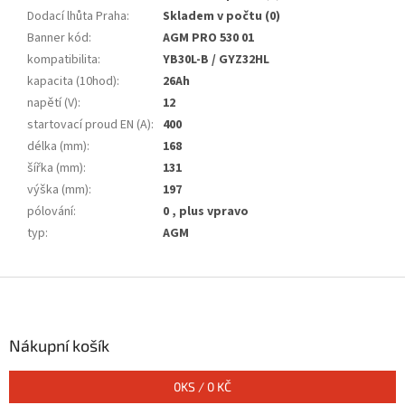
Dodací lhůta Praha
:
Skladem v počtu (0)
Banner kód
:
AGM PRO 530 01
kompatibilita
:
YB30L-B / GYZ32HL
kapacita (10hod)
:
26Ah
napětí (V)
:
12
startovací proud EN (A)
:
400
délka (mm)
:
168
šířka (mm)
:
131
výška (mm)
:
197
pólování
:
0 , plus vpravo
typ
:
AGM
Z
á
p
a
Nákupní košík
t
í
0
KS /
0 KČ