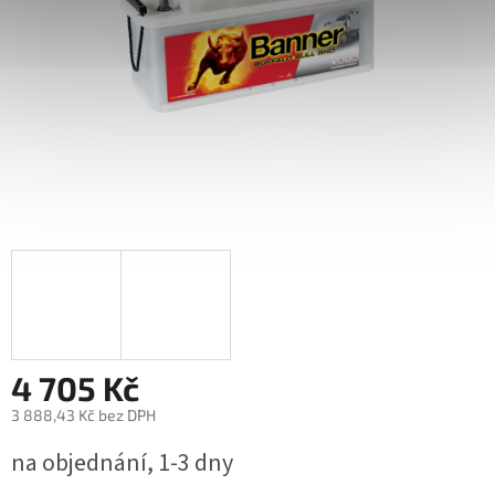
4 705 Kč
3 888,43 Kč bez DPH
Měrná
na objednání, 1-3 dny
cena: