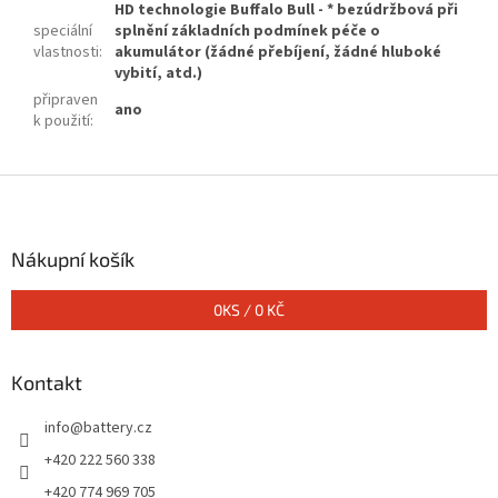
HD technologie Buffalo Bull - * bezúdržbová při
speciální
splnění základních podmínek péče o
vlastnosti
:
akumulátor (žádné přebíjení, žádné hluboké
vybití, atd.)
připraven
ano
k použití
:
Z
á
p
a
Nákupní košík
t
í
0
KS /
0 KČ
Kontakt
info
@
battery.cz
+420 222 560 338
+420 774 969 705