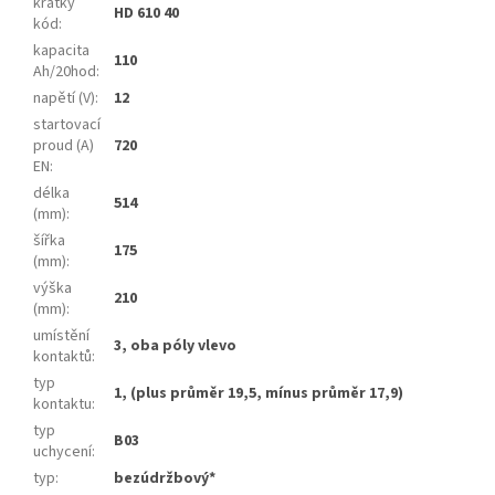
krátký
HD 610 40
kód
:
kapacita
110
Ah/20hod
:
napětí (V)
:
12
startovací
proud (A)
720
EN
:
délka
514
(mm)
:
šířka
175
(mm)
:
výška
210
(mm)
:
umístění
3, oba póly vlevo
kontaktů
:
typ
1, (plus průměr 19,5, mínus průměr 17,9)
kontaktu
:
typ
B03
uchycení
:
typ
:
bezúdržbový*