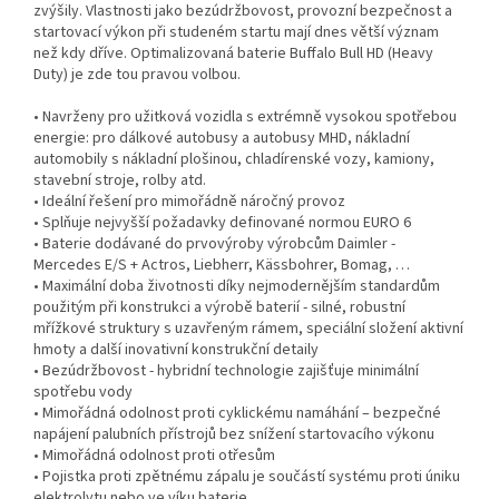
zvýšily. Vlastnosti jako bezúdržbovost, provozní bezpečnost a
startovací výkon při studeném startu mají dnes větší význam
než kdy dříve. Optimalizovaná baterie Buffalo Bull HD (Heavy
Duty) je zde tou pravou volbou.
• Navrženy pro užitková vozidla s extrémně vysokou spotřebou
energie: pro dálkové autobusy a autobusy MHD, nákladní
automobily s nákladní plošinou, chladírenské vozy, kamiony,
stavební stroje, rolby atd.
• Ideální řešení pro mimořádně náročný provoz
• Splňuje nejvyšší požadavky definované normou EURO 6
• Baterie dodávané do prvovýroby výrobcům Daimler -
Mercedes E/S + Actros, Liebherr, Kässbohrer, Bomag, …
• Maximální doba životnosti díky nejmodernějším standardům
použitým při konstrukci a výrobě baterií - silné, robustní
mřížkové struktury s uzavřeným rámem, speciální složení aktivní
hmoty a další inovativní konstrukční detaily
• Bezúdržbovost - hybridní technologie zajišťuje minimální
spotřebu vody
• Mimořádná odolnost proti cyklickému namáhání – bezpečné
napájení palubních přístrojů bez snížení startovacího výkonu
• Mimořádná odolnost proti otřesům
• Pojistka proti zpětnému zápalu je součástí systému proti úniku
elektrolytu nebo ve víku baterie