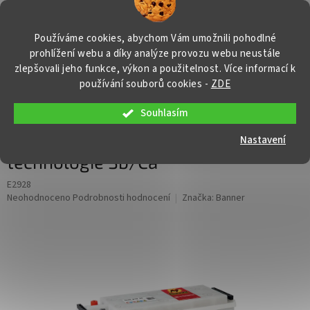
Přejít
NÁKUP
na
obsah
KOŠÍK
Používáme cookies, abychom Vám umožnili pohodlné
prohlížení webu a díky analýze provozu webu neustále
zlepšovali jeho funkce, výkon a použitelnost. Více informací k
používání souborů cookies
-
ZDE
Souhlasím
Autobaterie Banner Buffalo Bull HD
610 40,110Ah, 12V ( 61040 ),
Nastavení
technologie Sb/Ca
E2928
Průměrné
Neohodnoceno
Podrobnosti hodnocení
Značka:
Banner
hodnocení
produktu
je
0,0
z
5
hvězdiček.