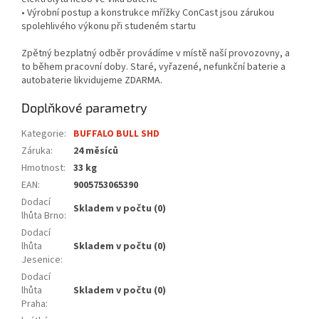
• Výrobní postup a konstrukce mřížky ConCast jsou zárukou
spolehlivého výkonu při studeném startu
Zpětný bezplatný odběr provádíme v místě naší provozovny, a
to během pracovní doby. Staré, vyřazené, nefunkční baterie a
autobaterie likvidujeme ZDARMA.
Doplňkové parametry
Kategorie
:
BUFFALO BULL SHD
Záruka
:
24 měsíců
Hmotnost
:
33 kg
EAN
:
9005753065390
Dodací
Skladem v počtu (0)
lhůta Brno
:
Dodací
lhůta
Skladem v počtu (0)
Jesenice
:
Dodací
lhůta
Skladem v počtu (0)
Praha
: