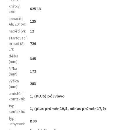
krátký
625 13
kód
:
kapacita
125
Ah/20hod
:
napětí (V)
:
12
startovací
proud (A)
720
EN
:
délka
345
(mm)
:
šířka
172
(mm)
:
výška
283
(mm)
:
umístění
1, (PLUS) pól vlevo
kontaktů
:
typ
1, (plus průměr 19,5, mínus průměr 17,9)
kontaktu
:
typ
B00
uchycení
: