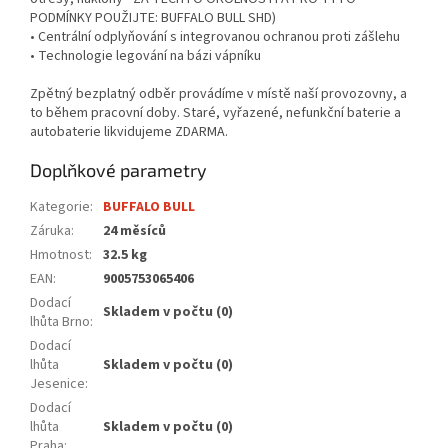
PODMÍNKY POUŽIJTE: BUFFALO BULL SHD)
• Centrální odplyňování s integrovanou ochranou proti zášlehu
• Technologie legování na bázi vápníku
Zpětný bezplatný odběr provádíme v místě naší provozovny, a
to během pracovní doby. Staré, vyřazené, nefunkční baterie a
autobaterie likvidujeme ZDARMA.
Doplňkové parametry
Kategorie
:
BUFFALO BULL
Záruka
:
24 měsíců
Hmotnost
:
32.5 kg
EAN
:
9005753065406
Dodací
Skladem v počtu (0)
lhůta Brno
:
Dodací
lhůta
Skladem v počtu (0)
Jesenice
:
Dodací
lhůta
Skladem v počtu (0)
Praha
: