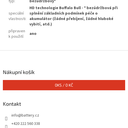
typ
:
bezúdržbový*
HD technologie Buffalo Bull - * bezúdržbová při
speciální
splnění základních podmínek péče o
vlastnosti
:
akumulátor (žádné přebíjení, žádné hluboké
vybití, atd.)
připraven
ano
k použití
:
Z
á
p
a
Nákupní košík
t
í
0
KS /
0 KČ
Kontakt
info
@
battery.cz
+420 222 560 338