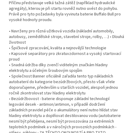
Příčinu představuje velká tažná zátěž (například hydraulické
agregáty), kterou je při startu rovněž nutno uvést do pohybu.
Právě pro tyto požadavky byla vyvinuta baterie Buffalo Bull pro
vysoké hodnoty proudu.
• Navrženy pro různá užitková vozidla (nákladní automobily,
autobusy, zemědělské stroje, stavební stroje, rolby, …) • Dlouhá
životnost
• Špičkové zpracování, kvalita a nejnovější technologie
• Kapsové separátory pro zkratuvzdornost a vysoký startovací
proud
• Snadná údržba díky zvenčí viditelným značkám hladiny
elektrolytu a účelným šroubovým spojům
• Společnost Banner oficiálně zařadila tento typ nákladních
autobaterií do kategorie bezúdržbových, přesto však vřele
doporučujeme, především u starších vozidel, alespoň jednou
ročně zkontrolovat stav hladiny elektrolytu
• Bezúdržbovost - baterie disponuje základní technologií
legování desek - antimon/antimon, v případě dodržení
základních pravidel péče o akumulátory není nutno hlídat stav
hladiny elektrolytu a doplňovat destilovanou vodu (autobaterie
nesmí být přebíjena, nesmí být provozována za extrémních
teplotních podmínek a v náročných provozních podmínkách -
otřesy, náklony - ZA TĚCHTO OKOLNOSTÍ A PRO TYTO