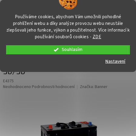
Přejít
NÁKUP
na
obsah
KOŠÍK
Používáme cookies, abychom Vám umožnili pohodlné
prohlížení webu a díky analýze provozu webu neustále
zlepšovali jeho funkce, výkon a použitelnost. Více informací k
používání souborů cookies
-
ZDE
Souhlasím
Autobaterie Banner Buffalo Bull 625
13, 125Ah, 12V ( 62513 ), technologie
Nastavení
Sb/Sb
E4375
Průměrné
Neohodnoceno
Podrobnosti hodnocení
Značka:
Banner
hodnocení
produktu
je
0,0
z
5
hvězdiček.