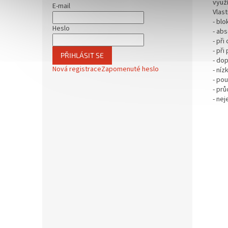
využí
E-mail
Vlast
- bl
Heslo
- ab
- při
- při
PŘIHLÁSIT SE
- do
Nová registrace
Zapomenuté heslo
- ní
- po
- prů
- ne