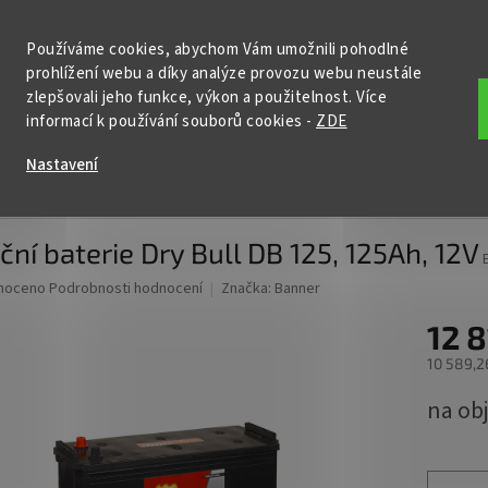
KONTAKTY
POŠTOVNÉ A DOPRAVA
PODMÍNKY OCHRANY OSOBNÍ
Používáme cookies, abychom Vám umožnili pohodlné
prohlížení webu a díky analýze provozu webu neustále
HLEDAT
zlepšovali jeho funkce, výkon a použitelnost. Více
informací k používání souborů cookies
-
ZDE
ční baterie
Nabíječky
Startovací zdroje
Příslušenství
Nastavení
e Dry Bull DB 125, 125Ah, 12V
ční baterie Dry Bull DB 125, 125Ah, 12V
né
noceno
Podrobnosti hodnocení
Značka:
Banner
ní
12 8
u
10 589,2
Měrná
na ob
cena:
ek.