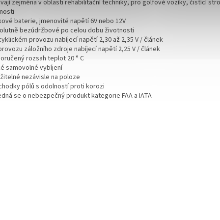
vají zejména v oblasti rehabilitační techniky, pro golfové vozíky, čistící stro
nosti
okové baterie, jmenovité napětí 6V nebo 12V
solutně bezúdržbové po celou dobu životnosti
 cyklickém provozu nabíjecí napětí 2,30 až 2,35 V / článek
 provozu záložního zdroje nabíjecí napětí 2,25 V / článek
poručený rozsah teplot 20 ° C
zké samovolné vybíjení
užitelné nezávisle na poloze
chodky pólů s odolností proti korozi
jedná se o nebezpečný produkt kategorie FAA a IATA