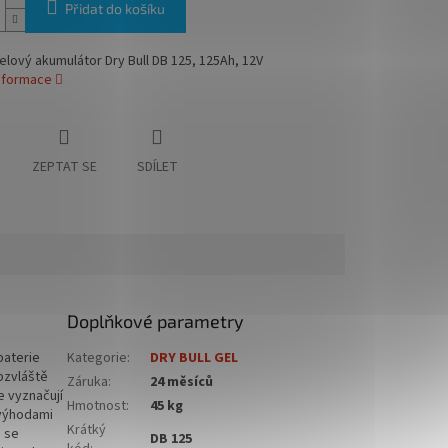
Přidat do košíku
elový akumulátor Dry Bull DB 125, 125Ah, 12V
informace
ZEPTAT SE
SDÍLET
Doplňkové parametry
baterie
Kategorie
:
DRY BULL GEL
bzvláště
Záruka
:
24 měsíců
e vyznačují
Hmotnost
:
45 kg
 výhodami
Krátký
e se
DB 125