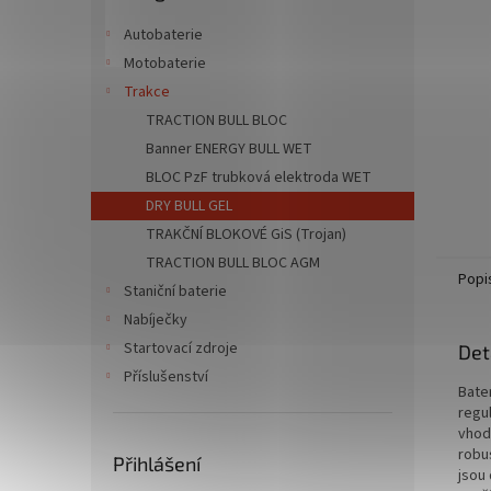
n
e
Autobaterie
l
Motobaterie
Trakce
TRACTION BULL BLOC
Banner ENERGY BULL WET
BLOC PzF trubková elektroda WET
DRY BULL GEL
TRAKČNÍ BLOKOVÉ GiS (Trojan)
TRACTION BULL BLOC AGM
Popi
Staniční baterie
Nabíječky
Startovací zdroje
Det
Příslušenství
Bate
regu
vhod
robu
Přihlášení
jsou