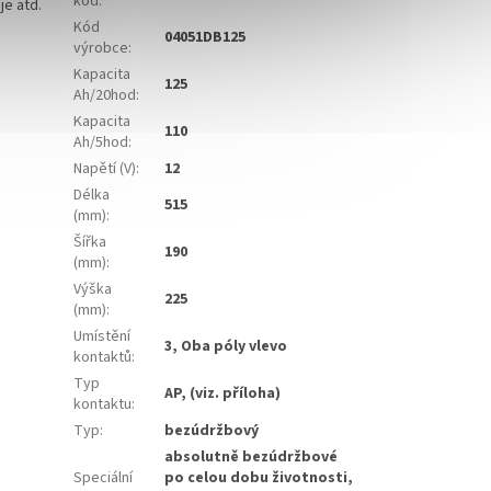
kód
:
je atd.
Kód
04051DB125
výrobce
:
Kapacita
125
Ah/20hod
:
Kapacita
110
Ah/5hod
:
Napětí (V)
:
12
Délka
515
(mm)
:
Šířka
190
(mm)
:
Výška
225
(mm)
:
Umístění
3, Oba póly vlevo
kontaktů
:
Typ
AP, (viz. příloha)
kontaktu
:
Typ
:
bezúdržbový
absolutně bezúdržbové
Speciální
po celou dobu životnosti,