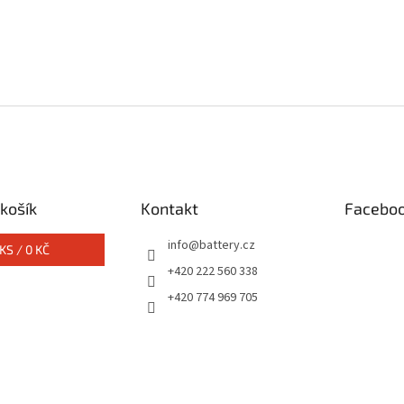
košík
Kontakt
Facebo
info
@
battery.cz
KS /
0 KČ
+420 222 560 338
+420 774 969 705