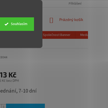
CH ÚDAJŮ
OBCHODNÍ PODMÍNKY
ZPĚTNÝ ODBĚR ELEKTROZAŘÍZENÍ
Přihlášení
NÁKUPNÍ
Prázdný košík
Souhlasím
KOŠÍK
Poštovné a doprava
Společnost Banner
Media info
K
E8044
13 Kč
6 Kč bez DPH
jednání, 7-10 dní