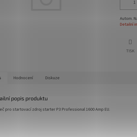
Autom. N
Detailní 
TISK
s
Hodnocení
Diskuze
ailní popis produktu
eč pro startovací zdroj starter P3 Professional 1600 Amp EU.