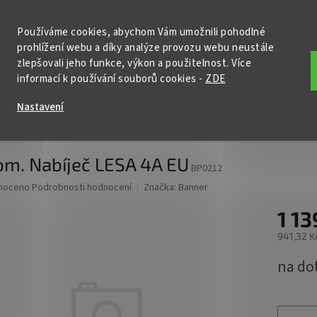
KONTAKTY
POŠTOVNÉ A DOPRAVA
PODMÍNKY OCHRANY OSOBNÍ
Používáme cookies, abychom Vám umožnili pohodlné
prohlížení webu a díky analýze provozu webu neustále
HLEDAT
zlepšovali jeho funkce, výkon a použitelnost. Více
informací k používání souborů cookies
-
ZDE
ční baterie
Nabíječky
Startovací zdroje
Příslušenství
Nastavení
č LESA 4A EU
om. Nabíječ LESA 4A EU
BP0212
né
noceno
Podrobnosti hodnocení
Značka:
Banner
ní
1 13
u
941,32 K
Měrná
na do
cena:
ek.