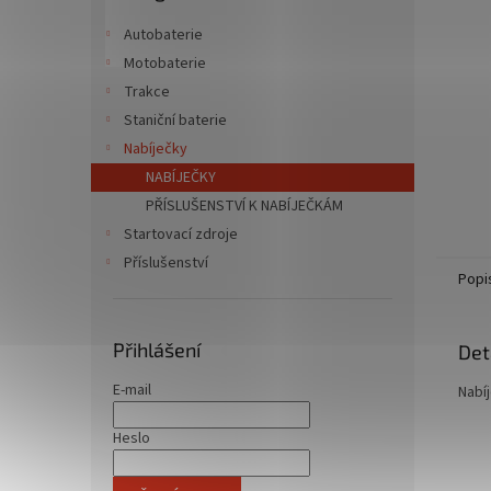
n
e
Autobaterie
l
Motobaterie
Trakce
Staniční baterie
Nabíječky
NABÍJEČKY
PŘÍSLUŠENSTVÍ K NABÍJEČKÁM
Startovací zdroje
Příslušenství
Popi
Přihlášení
Det
E-mail
Nabíj
Heslo