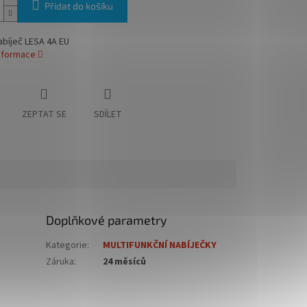
Přidat do košíku
abíječ LESA 4A EU
informace
ZEPTAT SE
SDÍLET
Doplňkové parametry
Kategorie
:
MULTIFUNKČNÍ NABÍJEČKY
Záruka
:
24 měsíců