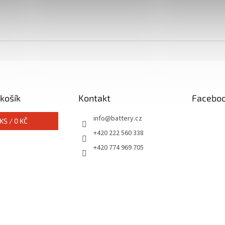
košík
Kontakt
Facebo
info
@
battery.cz
KS /
0 KČ
+420 222 560 338
+420 774 969 705