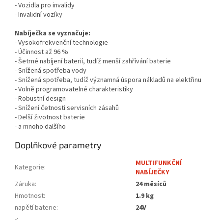
- Vozidla pro invalidy
- Invalidní vozíky
Nabíječka se vyznačuje:
- Vysokofrekvenční technologie
- Účinnost až 96 %
- Šetrné nabíjení baterií, tudíž menší zahřívání baterie
- Snížená spotřeba vody
- Snížená spotřeba, tudíž významná úspora nákladů na elektřinu
- Volně programovatelné charakteristiky
- Robustní design
- Snížení četnosti servisních zásahů
- Delší životnost baterie
- a mnoho dalšího
Doplňkové parametry
MULTIFUNKČNÍ
Kategorie
:
NABÍJEČKY
Záruka
:
24 měsíců
Hmotnost
:
1.9 kg
napětí baterie
:
24V
-
: