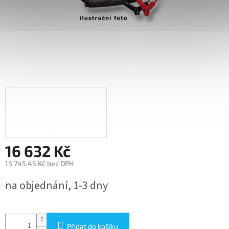
16 632 Kč
13 745,45 Kč bez DPH
Měrná
na objednání, 1-3 dny
cena:
Přidat do košíku