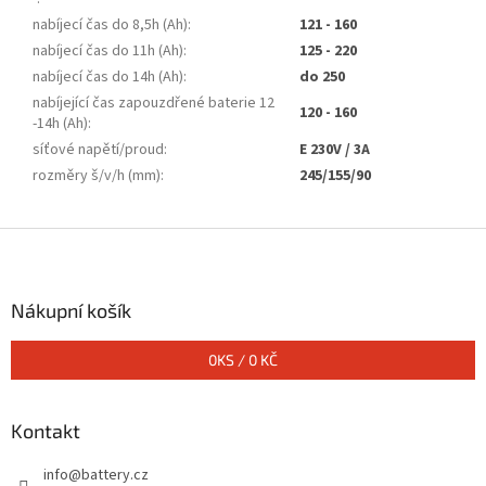
nabíjecí čas do 8,5h (Ah)
:
121 - 160
nabíjecí čas do 11h (Ah)
:
125 - 220
nabíjecí čas do 14h (Ah)
:
do 250
nabíjející čas zapouzdřené baterie 12
120 - 160
-14h (Ah)
:
síťové napětí/proud
:
E 230V / 3A
rozměry š/v/h (mm)
:
245/155/90
Z
á
p
a
Nákupní košík
t
í
0
KS /
0 KČ
Kontakt
info
@
battery.cz