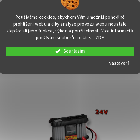
Přejít
NÁKUP
na
obsah
KOŠÍK
Používáme cookies, abychom Vám umožnili pohodlné
prohlížení webu a díky analýze provozu webu neustále
zlepšovali jeho funkce, výkon a použitelnost. Více informací k
používání souborů cookies
-
ZDE
Souhlasím
Nabíječka Banner HF + 2020 M, 24V
Nastavení
BN0007
Průměrné
Neohodnoceno
Podrobnosti hodnocení
Značka:
Banner
hodnocení
produktu
je
0,0
z
5
hvězdiček.