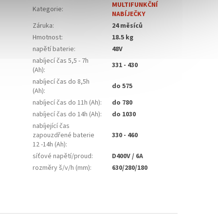
MULTIFUNKČNÍ
Kategorie
:
NABÍJEČKY
Záruka
:
24 měsíců
Hmotnost
:
18.5 kg
napětí baterie
:
48V
nabíjecí čas 5,5 - 7h
331 - 430
(Ah)
:
nabíjecí čas do 8,5h
do 575
(Ah)
:
nabíjecí čas do 11h (Ah)
:
do 780
nabíjecí čas do 14h (Ah)
:
do 1030
nabíjející čas
zapouzdřené baterie
330 - 460
12 -14h (Ah)
:
síťové napětí/proud
:
D400V / 6A
rozměry š/v/h (mm)
:
630/280/180