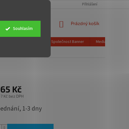
CH ÚDAJŮ
OBCHODNÍ PODMÍNKY
ZPĚTNÝ ODBĚR ELEKTROZAŘÍZENÍ
Přihlášení
NÁKUPNÍ
Prázdný košík
Souhlasím
KOŠÍK
Poštovné a doprava
Společnost Banner
Media info
K
765 Kč
7 Kč bez DPH
jednání, 1-3 dny