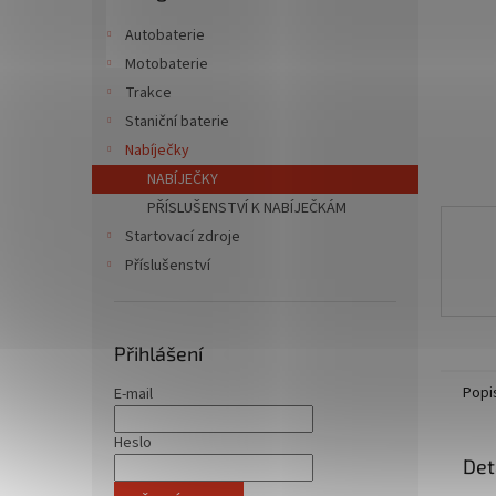
n
e
Autobaterie
l
Motobaterie
Trakce
Staniční baterie
Nabíječky
NABÍJEČKY
PŘÍSLUŠENSTVÍ K NABÍJEČKÁM
Startovací zdroje
Příslušenství
Přihlášení
Popi
E-mail
Heslo
Det