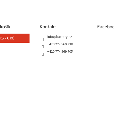
košík
Kontakt
Facebo
info
@
battery.cz
KS /
0 KČ
+420 222 560 338
+420 774 969 705