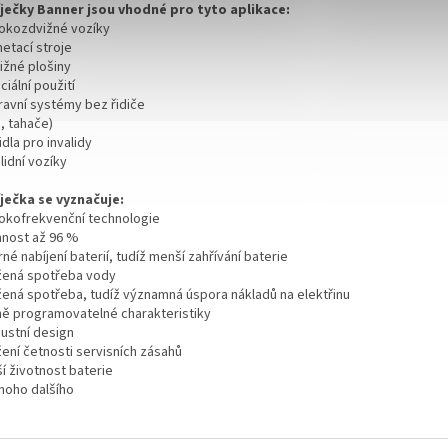
ječky Banner jsou vhodné pro tyto aplikace:
sokozdvižné vozíky
etací stroje
ižné plošiny
ciální použití
ravní systémy bez řidiče
, tahače)
idla pro invalidy
alidní vozíky
ječka se vyznačuje:
sokofrekvenční technologie
innost až 96 %
rné nabíjení baterií, tudíž menší zahřívání baterie
ížená spotřeba vody
ížená spotřeba, tudíž významná úspora nákladů na elektřinu
lně programovatelné charakteristiky
bustní design
žení četnosti servisních zásahů
ší životnost baterie
mnoho dalšího