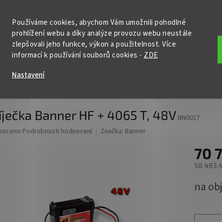
KONTAKTY
POŠTOVNÉ A DOPRAVA
PODMÍNKY OCHRANY OSOBNÍ
Používáme cookies, abychom Vám umožnili pohodlné
prohlížení webu a díky analýze provozu webu neustále
HLEDAT
zlepšovali jeho funkce, výkon a použitelnost. Více
informací k používání souborů cookies
-
ZDE
ční baterie
Nabíječky
Startovací zdroje
Příslušenství
Nastavení
ner HF + 4065 T, 48V
ječka Banner HF + 4065 T, 48V
BN0027
né
noceno
Podrobnosti hodnocení
Značka:
Banner
ní
70 
u
58 483,4
Měrná
na ob
cena:
ek.