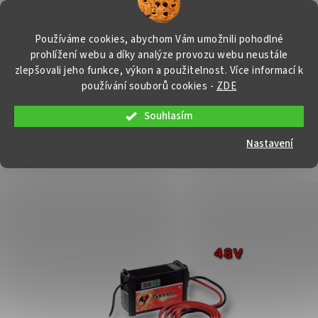
Přejít
NÁKUP
na
obsah
KOŠÍK
Používáme cookies, abychom Vám umožnili pohodlné
prohlížení webu a díky analýze provozu webu neustále
zlepšovali jeho funkce, výkon a použitelnost. Více informací k
používání souborů cookies
-
ZDE
Souhlasím
Nabíječka Banner HF + 4120 T, 48V
Nastavení
BN0030
Průměrné
Neohodnoceno
Podrobnosti hodnocení
Značka:
Banner
hodnocení
produktu
je
0,0
z
5
hvězdiček.