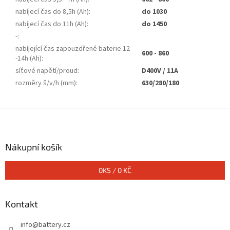
nabíjecí čas do 8,5h (Ah)
:
do 1030
nabíjecí čas do 11h (Ah)
:
do 1450
-
:
nabíjející čas zapouzdřené baterie 12
600 - 860
-14h (Ah)
:
síťové napětí/proud
:
D400V / 11A
rozměry š/v/h (mm)
:
630/280/180
Z
á
p
a
Nákupní košík
t
í
0
KS /
0 KČ
Kontakt
info
@
battery.cz