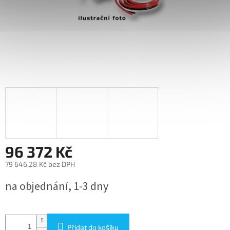
96 372 Kč
79 646,28 Kč bez DPH
Měrná
na objednání, 1-3 dny
cena:
Přidat do košíku