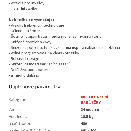
- Vozidla pro invalidy
- Invalidní vozíky
Nabíječka se vyznačuje:
- Vysokofrekvenční technologie
- Účinnost až 96 %
- Šetrné nabíjení baterií, tudíž menší zahřívání baterie
- Snížená spotřeba vody
- Snížená spotřeba, tudíž významná úspora nákladů na elektřinu
- Volně programovatelné charakteristiky
- Robustní design
- Snížení četnosti servisních zásahů
- Delší životnost baterie
- a mnoho dalšího
Doplňkové parametry
MULTIFUNKČNÍ
Kategorie
:
NABÍJEČKY
Záruka
:
24 měsíců
Hmotnost
:
18.5 kg
napětí baterie
:
48V
nabíjecí čas 5,5 - 7h (Ah)
:
661 - 800