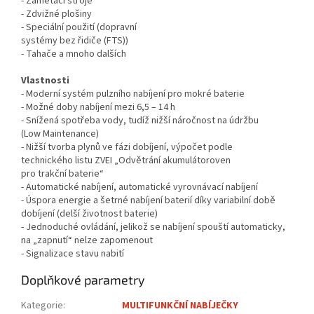
- Zametací stroje
- Zdvižné plošiny
- Speciální použití (dopravní
systémy bez řidiče (FTS))
- Tahače a mnoho dalších
Vlastnosti
- Moderní systém pulzního nabíjení pro mokré baterie
- Možné doby nabíjení mezi 6,5 – 14 h
- Snížená spotřeba vody, tudíž nižší náročnost na údržbu
(Low Maintenance)
- Nižší tvorba plynů ve fázi dobíjení, výpočet podle
technického listu ZVEI „Odvětrání akumulátoroven
pro trakční baterie“
- Automatické nabíjení, automatické vyrovnávací nabíjení
- Úspora energie a šetrné nabíjení baterií díky variabilní době
dobíjení (delší životnost baterie)
- Jednoduché ovládání, jelikož se nabíjení spouští automaticky,
na „zapnutí“ nelze zapomenout
- Signalizace stavu nabití
Doplňkové parametry
Kategorie
:
MULTIFUNKČNÍ NABÍJEČKY