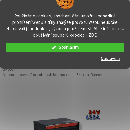
Přejít
NÁKUP
na
obsah
KOŠÍK
Používáme cookies, abychom Vám umožnili pohodlné
prohlížení webu a díky analýze provozu webu neustále
zlepšovali jeho funkce, výkon a použitelnost. Více informací k
používání souborů cookies
-
ZDE
Souhlasím
Banner Puls D 400 G 24/125, 125A,
24V
Nastavení
BN0054
Průměrné
Neohodnoceno
Podrobnosti hodnocení
Značka:
Banner
hodnocení
produktu
je
0,0
z
5
hvězdiček.