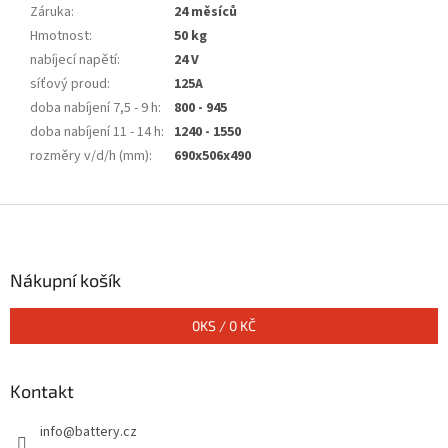
Záruka
:
24 měsíců
Hmotnost
:
50 kg
nabíjecí napětí
:
24 V
síťový proud
:
125A
doba nabíjení 7,5 - 9 h
:
800 - 945
doba nabíjení 11 - 14 h
:
1240 - 1550
rozměry v/d/h (mm)
:
690x506x490
Z
á
p
a
Nákupní košík
t
í
0
KS /
0 KČ
Kontakt
info
@
battery.cz