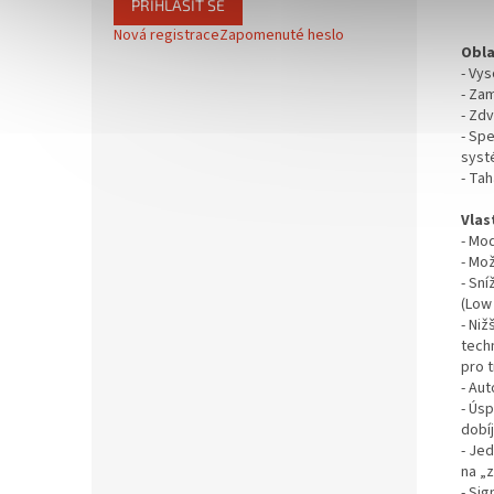
PŘIHLÁSIT SE
Nová registrace
Zapomenuté heslo
Obla
- Vy
- Zam
- Zdv
- Spe
syst
- Ta
Vlas
- Mo
- Mož
- Sn
(Low
- Niž
tech
pro t
- Au
- Úsp
dobíj
- Jed
na „
- Sig