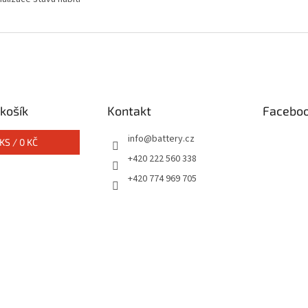
košík
Kontakt
Facebo
info
@
battery.cz
KS /
0 KČ
+420 222 560 338
+420 774 969 705