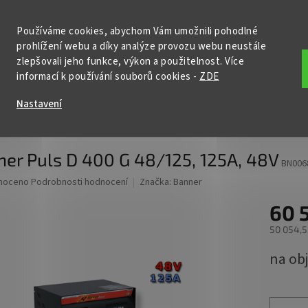
KONTAKTY
POŠTOVNÉ A DOPRAVA
PODMÍNKY OCHRANY OSOBNÍ
Používáme cookies, abychom Vám umožnili pohodlné
prohlížení webu a díky analýze provozu webu neustále
HLEDAT
zlepšovali jeho funkce, výkon a použitelnost. Více
informací k používání souborů cookies
-
ZDE
ční baterie
Nabíječky
Startovací zdroje
Příslušenství
Nastavení
 400 G 48/125, 125A, 48V
er Puls D 400 G 48/125, 125A, 48V
BN006
né
noceno
Podrobnosti hodnocení
Značka:
Banner
ní
60 
u
50 054,5
Měrná
na ob
cena:
ek.