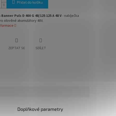
Přidat do košíku
a
Banner Puls D 400 G 48/125 125 A 48 V
- nabíječka
ro olověné akumulátory 48V.
informace
ZEPTAT SE
SDÍLET
Doplňkové parametry