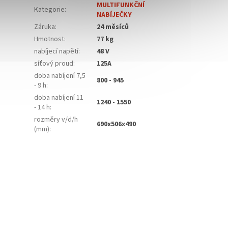
MULTIFUNKČNÍ
Kategorie
:
NABÍJEČKY
Záruka
:
24 měsíců
Hmotnost
:
77 kg
nabíjecí napětí
:
48 V
síťový proud
:
125A
doba nabíjení 7,5
800 - 945
- 9 h
:
doba nabíjení 11
1240 - 1550
- 14 h
:
rozměry v/d/h
690x506x490
(mm)
: