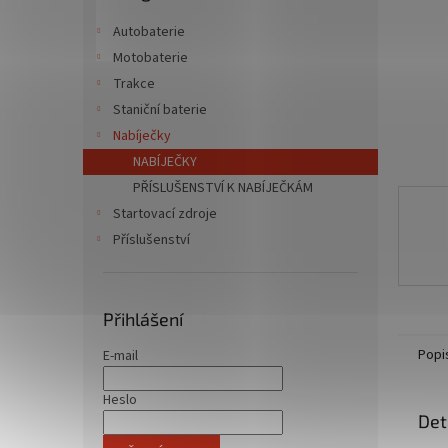
n
e
Autobaterie
l
Motobaterie
Trakce
Staniční baterie
Nabíječky
NABÍJEČKY
PŘÍSLUŠENSTVÍ K NABÍJEČKÁM
Startovací zdroje
Příslušenství
Přihlášení
Popi
E-mail
Heslo
Det