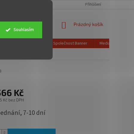
CH ÚDAJŮ
OBCHODNÍ PODMÍNKY
ZPĚTNÝ ODBĚR ELEKTROZAŘÍZENÍ
Přihlášení
NÁKUPNÍ
Prázdný košík
Souhlasím
KOŠÍK
Poštovné a doprava
Společnost Banner
Media info
K
8
566 Kč
5 Kč bez DPH
jednání, 7-10 dní