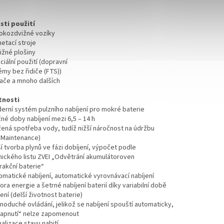
sti použití
sokozdvižné vozíky
etací stroje
ižné plošiny
ciální použití (dopravní
émy bez řidiče (FTS))
hače a mnoho dalších
tnosti
derní systém pulzního nabíjení pro mokré baterie
né doby nabíjení mezi 6,5 – 14 h
ížená spotřeba vody, tudíž nižší náročnost na údržbu
 Maintenance)
ší tvorba plynů ve fázi dobíjení, výpočet podle
nického listu ZVEI „Odvětrání akumulátoroven
rakční baterie“
tomatické nabíjení, automatické vyrovnávací nabíjení
ora energie a šetrné nabíjení baterií díky variabilní době
ení (delší životnost baterie)
noduché ovládání, jelikož se nabíjení spouští automaticky,
zapnutí“ nelze zapomenout
nalizace stavu nabití