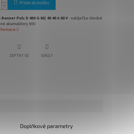
Přidat do košíku
a
Banner Puls D 400 G 80/ 40 40 A 80 V
- nabíječka vhodná
ěné akumulátory 80V.
informace
ZEPTAT SE
SDÍLET
Doplňkové parametry