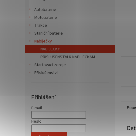
n
e
Autobaterie
l
Motobaterie
Trakce
Staniční baterie
Nabíječky
NABÍJEČKY
PŘÍSLUŠENSTVÍ K NABÍJEČKÁM
Startovací zdroje
Příslušenství
Přihlášení
Popi
E-mail
Heslo
Det