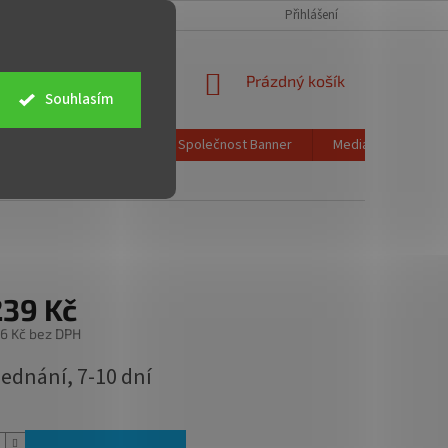
CH ÚDAJŮ
OBCHODNÍ PODMÍNKY
ZPĚTNÝ ODBĚR ELEKTROZAŘÍZENÍ
Přihlášení
NÁKUPNÍ
Prázdný košík
Souhlasím
KOŠÍK
Poštovné a doprava
Společnost Banner
Media info
K
239 Kč
6 Kč bez DPH
jednání, 7-10 dní