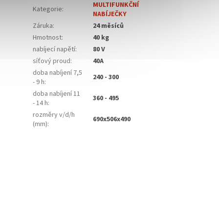
MULTIFUNKČNÍ
Kategorie
:
NABÍJEČKY
Záruka
:
24 měsíců
Hmotnost
:
40 kg
nabíjecí napětí
:
80 V
síťový proud
:
40A
doba nabíjení 7,5
240 - 300
- 9 h
:
doba nabíjení 11
360 - 495
- 14 h
:
rozměry v/d/h
690x506x490
(mm)
: