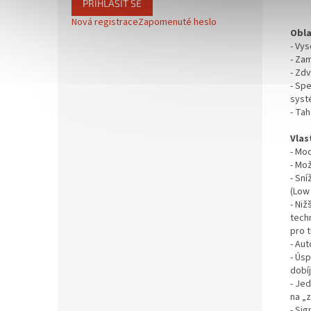
PŘIHLÁSIT SE
Nová registrace
Zapomenuté heslo
Obla
- Vy
- Zam
- Zdv
- Spe
syst
- Ta
Vlas
- Mo
- Mož
- Sn
(Low
- Niž
tech
pro t
- Au
- Úsp
dobíj
- Jed
na „
- Sig