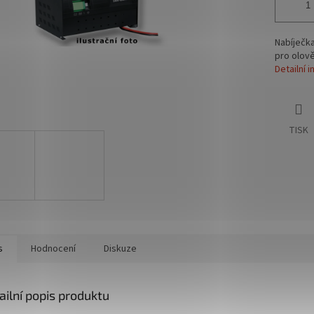
Nabíječk
pro olov
Detailní 
TISK
s
Hodnocení
Diskuze
ailní popis produktu