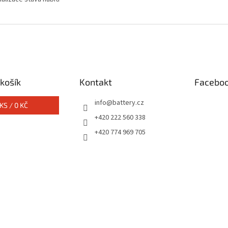
košík
Kontakt
Facebo
info
@
battery.cz
KS /
0 KČ
+420 222 560 338
+420 774 969 705