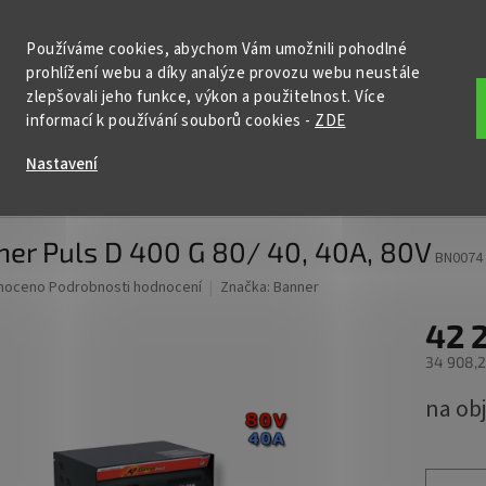
KONTAKTY
POŠTOVNÉ A DOPRAVA
PODMÍNKY OCHRANY OSOBNÍ
Používáme cookies, abychom Vám umožnili pohodlné
prohlížení webu a díky analýze provozu webu neustále
HLEDAT
zlepšovali jeho funkce, výkon a použitelnost. Více
informací k používání souborů cookies
-
ZDE
ční baterie
Nabíječky
Startovací zdroje
Příslušenství
Nastavení
400 G 80/ 40, 40A, 80V
er Puls D 400 G 80/ 40, 40A, 80V
BN0074
né
noceno
Podrobnosti hodnocení
Značka:
Banner
ní
42 
u
34 908,2
Měrná
na ob
cena:
ek.