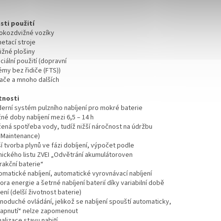
sti použití
sokozdvižné vozíky
etací stroje
ižné plošiny
ciální použití (dopravní
émy bez řidiče (FTS))
hače a mnoho dalších
tnosti
derní systém pulzního nabíjení pro mokré baterie
né doby nabíjení mezi 6,5 – 14 h
ížená spotřeba vody, tudíž nižší náročnost na údržbu
 Maintenance)
ší tvorba plynů ve fázi dobíjení, výpočet podle
nického listu ZVEI „Odvětrání akumulátoroven
rakční baterie“
tomatické nabíjení, automatické vyrovnávací nabíjení
ora energie a šetrné nabíjení baterií díky variabilní době
ení (delší životnost baterie)
noduché ovládání, jelikož se nabíjení spouští automaticky,
zapnutí“ nelze zapomenout
nalizace stavu nabití