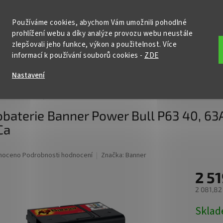
KONTAKTY
POŠTOVNÉ A DOPRAVA
PODMÍNKY OCHRANY OSOBNÍ
Používáme cookies, abychom Vám umožnili pohodlné
prohlížení webu a díky analýze provozu webu neustále
HLEDAT
zlepšovali jeho funkce, výkon a použitelnost. Více
informací k používání souborů cookies
-
ZDE
ční baterie
Nabíječky
Startovací zdroje
Příslušenství
Nastavení
POWER BULL
Autobaterie Banner Power Bull P63 40, 63Ah, 12V ( P634
baterie Banner Power Bull P63 40, 63A
Ca
né
noceno
Podrobnosti hodnocení
Značka:
Banner
ní
2 51
u
2 081,82
Měrná
Skla
cena:
ek.