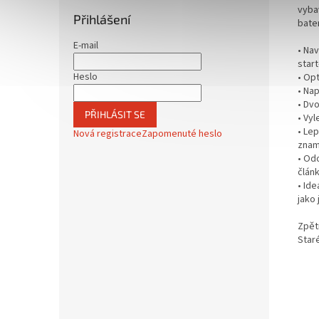
vyba
Přihlášení
bate
E-mail
• Na
star
Heslo
• Op
• Na
• Dvo
PŘIHLÁSIT SE
• Vy
• Le
Nová registrace
Zapomenuté heslo
znam
• Od
člán
• Ide
jako 
Zpět
Star