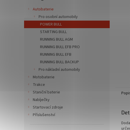
n
e
Autobaterie
l
Pro osobní automobily
POWER BULL
STARTING BULL
RUNNING BULL AGM
RUNNING BULL EFB PRO
RUNNING BULL EFB
RUNNING BULL BACKUP
Pro nákladní automobily
Motobaterie
Trakce
Staniční baterie
Popi
Nabíječky
Startovací zdroje
Det
Příslušenství
Doda
urče