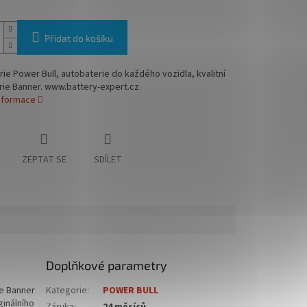
Přidat do košíku
ie Power Bull, autobaterie do každého vozidla, kvalitní
rie Banner. www.battery-expert.cz
informace
ZEPTAT SE
SDÍLET
Doplňkové parametry
ie Banner
Kategorie
:
POWER BULL
ginálního