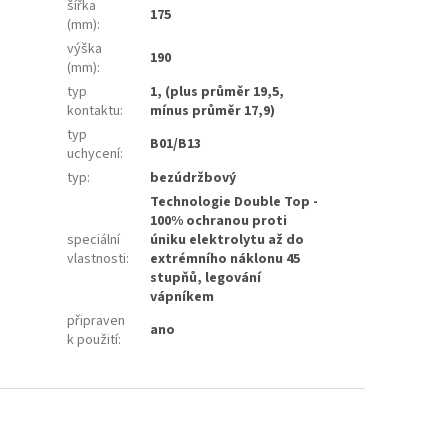
šířka
175
(mm)
:
výška
190
(mm)
:
typ
1, (plus průměr 19,5,
kontaktu
:
mínus průměr 17,9)
typ
B01/B13
uchycení
:
typ
:
bezúdržbový
Technologie Double Top -
100% ochranou proti
speciální
úniku elektrolytu až do
vlastnosti
:
extrémního náklonu 45
stupňů, legování
vápníkem
připraven
ano
k použití
: