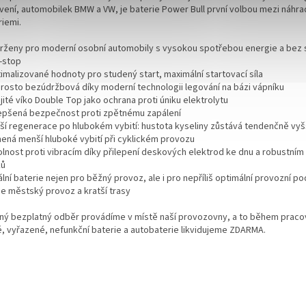
vení, automobilek BMW a VW, je baterie Power Bull první volbou mezi náhra
riemi.
vrženy pro moderní osobní automobily s vysokou spotřebou energie a bez
t-stop
timalizované hodnoty pro studený start, maximální startovací síla
prosto bezúdržbová díky moderní technologii legování na bázi vápníku
jité víko Double Top jako ochrana proti úniku elektrolytu
lepšená bezpečnost proti zpětnému zapálení
pší regenerace po hlubokém vybití: hustota kyseliny zůstává tendenčně vyšš
ená menší hluboké vybití při cyklickém provozu
olnost proti vibracím díky přilepení deskových elektrod ke dnu a robustní
ků
ální baterie nejen pro běžný provoz, ale i pro nepříliš optimální provozní p
je městský provoz a kratší trasy
ný bezplatný odběr provádíme v místě naší provozovny, a to během praco
é, vyřazené, nefunkční baterie a autobaterie likvidujeme ZDARMA.