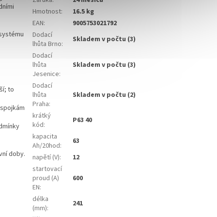
Záruka
:
24 měsíců
dními
Hmotnost
:
16.5 kg
EAN
:
9005753021792
 systému
Dodací
Skladem v počtu (3)
lhůta Brno
:
Dodací
lhůta
Skladem v počtu (3)
Jesenice
:
Dodací
í; to
lhůta
Skladem v počtu (2)
Praha
:
m spojkám
krátký
P63 40
kód
:
odmínky
kapacita
63
Ah/20hod
:
vní doby.
napětí (V)
:
12
startovací
proud (A)
600
EN
:
délka
241
(mm)
: