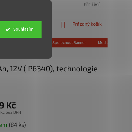
CH ÚDAJŮ
OBCHODNÍ PODMÍNKY
ZPĚTNÝ ODBĚR ELEKTROZAŘÍZENÍ
Přihlášení
NÁKUPNÍ
Prázdný košík
Souhlasím
KOŠÍK
Poštovné a doprava
Společnost Banner
Media info
K
0), technologie Ca/Ca
h, 12V ( P6340), technologie
9 Kč
 Kč bez DPH
dem
(84 ks)