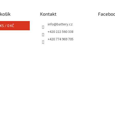
košík
Kontakt
Facebo
info
@
battery.cz
KS /
0 KČ
+420 222 560 338
+420 774 969 705