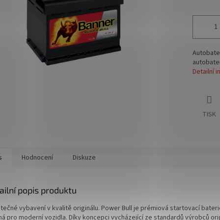
Autobater
autobate
Detailní 
TISK
s
Hodnocení
Diskuze
ailní popis produktu
tečné vybavení v kvalitě originálu. Power Bull je prémiová startovací bater
ná pro moderní vozidla. Díky koncepci vycházející ze standardů výrobců ori