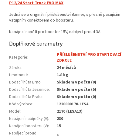
P12/24 Start Truck EVO MAX
.
Jedná se o originální příslušenství Banner, s přesně pasujícím
vstupním konektorem do boosteru.
Napájecí napětí pro booster 15V, nabíjecí proud 3A.
Doplňkové parametry
PŘÍSLUŠENSTVÍ PRO STARTOVACÍ
Kategorie
:
ZDROJE
Záruka
:
24 měsíců
Hmotnost
:
1.8 kg
Dodací lhůta Brno
:
Skladem v počtu (0)
Dodací lhůta Jesenice
:
Skladem v počtu (5)
Dodací lhůta Praha
:
Skladem v počtu (0)
Kód výrobce
:
1220000170-LESA
Model
:
2170 (LESA13)
Napájení nabíječky (V)
:
230
Napájení boosteru (V)
:
15
Napájecí proud