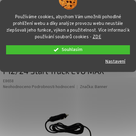
Přejít
NÁKUP
na
obsah
KOŠÍK
Používáme cookies, abychom Vám umožnili pohodlné
prohlížení webu a díky analýze provozu webu neustále
zlepšovali jeho funkce, výkon a použitelnost. Více informací k
používání souborů cookies
-
ZDE
Souhlasím
Banner náhradní nabíječka LESA pro
startovací zdroj P3 PRO EVO MAX a
Nastavení
P12/24 Start Truck EVO MAX
E8658
Průměrné
Neohodnoceno
Podrobnosti hodnocení
Značka:
Banner
hodnocení
produktu
je
0,0
z
5
hvězdiček.