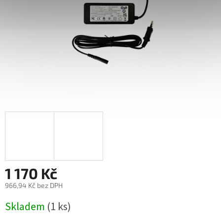
1 170 Kč
966,94 Kč bez DPH
Měrná
Skladem
(1 ks)
cena: