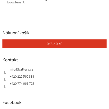
3
boosteru (A)
:
Z
á
p
a
Nákupní košík
t
í
0
KS /
0 KČ
Kontakt
info
@
battery.cz
+420 222 560 338
+420 774 969 705
Facebook