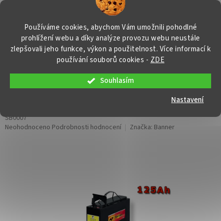
Přejít
NÁKUP
na
obsah
KOŠÍK
Používáme cookies, abychom Vám umožnili pohodlné
prohlížení webu a díky analýze provozu webu neustále
zlepšovali jeho funkce, výkon a použitelnost. Více informací k
používání souborů cookies
-
ZDE
Souhlasím
Stand by Bull Bloc FAV 12-125,
125Ah, 12V
Nastavení
SB0007
Průměrné
Neohodnoceno
Podrobnosti hodnocení
Značka:
Banner
hodnocení
produktu
je
0,0
z
5
hvězdiček.