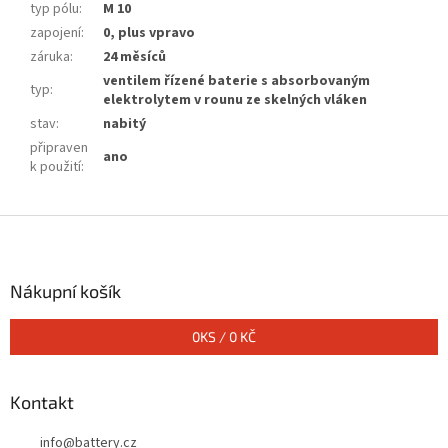
typ pólu
:
M 10
zapojení
:
0, plus vpravo
záruka
:
24 měsíců
ventilem řízené baterie s absorbovaným
typ
:
elektrolytem v rounu ze skelných vláken
stav
:
nabitý
připraven
ano
k použití
:
Z
á
p
a
Nákupní košík
t
í
0
KS /
0 KČ
Kontakt
info
@
battery.cz