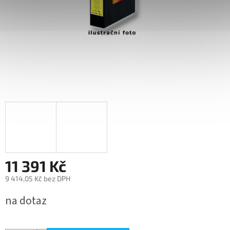
11 391 Kč
9 414,05 Kč bez DPH
Měrná
na dotaz
cena: