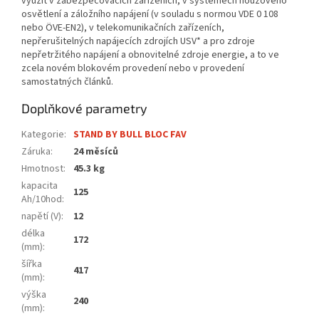
využít v zabezpečovacích zařízeních, v systémech nouzového
osvětlení a záložního napájení (v souladu s normou VDE 0 108
nebo ÖVE-EN2), v telekomunikačních zařízeních,
nepřerušitelných napájecích zdrojích USV* a pro zdroje
nepřetržitého napájení a obnovitelné zdroje energie, a to ve
zcela novém blokovém provedení nebo v provedení
samostatných článků.
Doplňkové parametry
Kategorie
:
STAND BY BULL BLOC FAV
Záruka
:
24 měsíců
Hmotnost
:
45.3 kg
kapacita
125
Ah/10hod
:
napětí (V)
:
12
délka
172
(mm)
:
šířka
417
(mm)
:
výška
240
(mm)
: