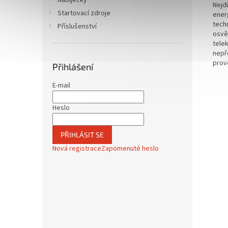
Nabíječky
Nejdů
Startovací zdroje
energ
tech
Příslušenství
osvě
tele
nepř
prov
Přihlášení
E-mail
Heslo
PŘIHLÁSIT SE
Nová registrace
Zapomenuté heslo