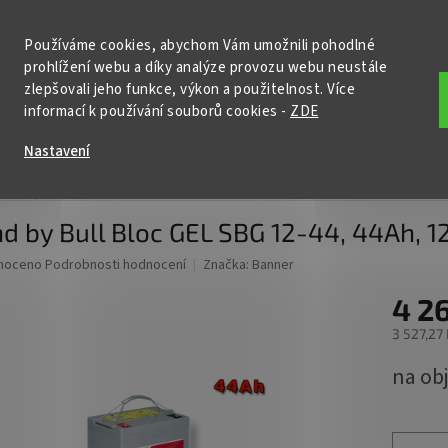
KONTAKTY
POŠTOVNÉ A DOPRAVA
PODMÍNKY OCHRANY OSOBNÍ
Používáme cookies, abychom Vám umožnili pohodlné
prohlížení webu a díky analýze provozu webu neustále
HLEDAT
zlepšovali jeho funkce, výkon a použitelnost. Více
informací k používání souborů cookies
-
ZDE
ční baterie
Nabíječky
Startovací zdroje
Příslušenství
Nastavení
 SBG
Stand by Bull Bloc GEL SBG 12-44, 44Ah, 12V
d by Bull Bloc GEL SBG 12-44, 44Ah, 1
né
noceno
Podrobnosti hodnocení
Značka:
Banner
ní
4 2
u
3 527,27
Měrná
na ob
cena:
ek.