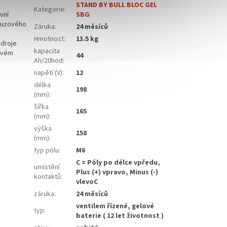
STAND BY BULL BLOC GEL
Kategorie
:
vní
SBG
nouzového
Záruka
:
24 měsíců
Hmotnost
:
13.5 kg
zdroje
kapacita
kovém
44
Ah/20hod
:
napětí (V)
:
12
délka
198
(mm)
:
šířka
165
(mm)
:
výška
158
(mm)
:
typ pólu
:
M6
C = Póly po délce vpředu,
umístění
Plus (+) vpravo, Minus (-)
kontaktů
:
vlevoC
záruka
:
24 měsíců
ventilem řízené, gelové
typ
:
baterie ( 12 let životnost )