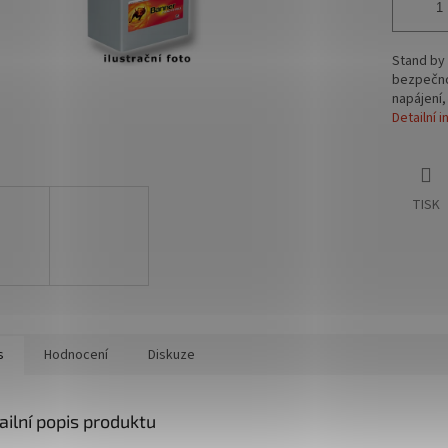
Stand by 
bezpečnos
napájení,
Detailní 
TISK
s
Hodnocení
Diskuze
ailní popis produktu