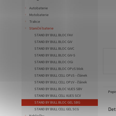
n
e
Autobaterie
l
Motobaterie
Trakce
Staniční baterie
STAND BY BULL BLOC FAV
STAND BY BULL BLOC GiV
STAND BY BULL BLOC GiVC
STAND BY BULL BLOC GiV-S
STAND BY BULL BLOC OGi
STAND BY BULL BLOC OPzS blok
STAND BY BULL CELL OPzS - článek
STAND BY BULL CELL OPzV - článek
STAND BY BULL BLOC VLIES SBV
Popi
STAND BY BULL CELL VLIES SCV
STAND BY BULL BLOC GEL SBG
Det
STAND BY BULL CELL GEL SCG