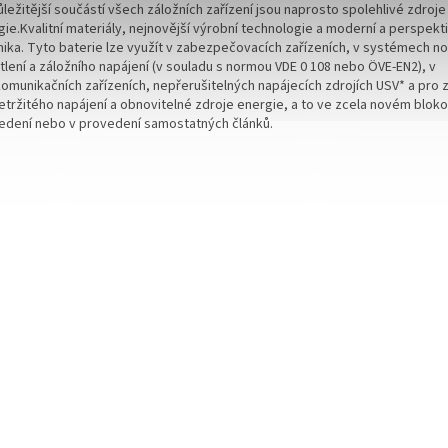
ležitější součástí všech záložních zařízení jsou naprosto spolehlivé zdroje
ie.Kvalitní materiály, nejnovější výrobní technologie a moderní a perspekti
nika. Tyto baterie lze využít v zabezpečovacích zařízeních, v systémech 
tlení a záložního napájení (v souladu s normou VDE 0 108 nebo ÖVE-EN2), v
komunikačních zařízeních, nepřerušitelných napájecích zdrojích USV* a pro 
etržitého napájení a obnovitelné zdroje energie, a to ve zcela novém blo
edení nebo v provedení samostatných článků.