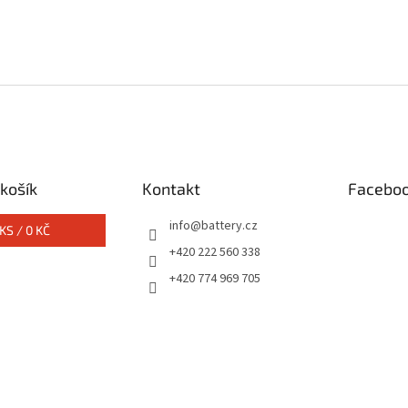
košík
Kontakt
Facebo
info
@
battery.cz
KS /
0 KČ
+420 222 560 338
+420 774 969 705