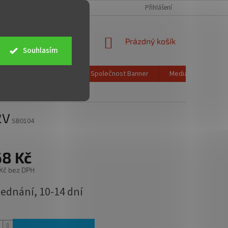
CH ÚDAJŮ
OBCHODNÍ PODMÍNKY
ZPĚTNÝ ODBĚR ELEKTROZAŘÍZENÍ
Přihlášení
NÁKUPNÍ
Prázdný košík
Souhlasím
KOŠÍK
Poštovné a doprava
Společnost Banner
Media info
K
2V
SB0104
68 Kč
 Kč bez DPH
jednání, 10-14 dní