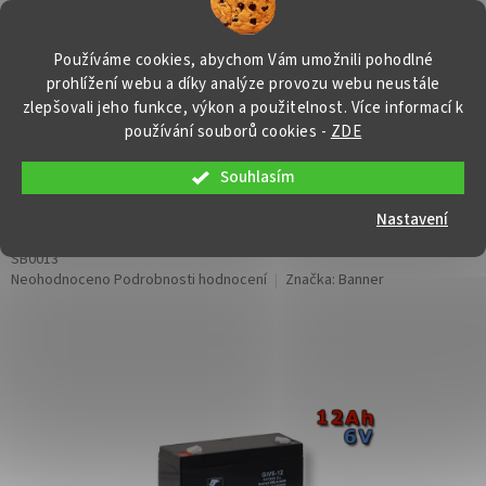
Přejít
NÁKUP
na
obsah
KOŠÍK
Používáme cookies, abychom Vám umožnili pohodlné
prohlížení webu a díky analýze provozu webu neustále
zlepšovali jeho funkce, výkon a použitelnost. Více informací k
používání souborů cookies
-
ZDE
Souhlasím
Stand by Bull Bloc GiV 06-12, 12Ah,
6V
Nastavení
SB0013
Průměrné
Neohodnoceno
Podrobnosti hodnocení
Značka:
Banner
hodnocení
produktu
je
0,0
z
5
hvězdiček.