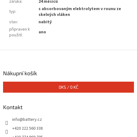
záruka
:
24 měsíců
s absorbovaným elektrolytem v rounu ze
typ
:
skelných vláken
stav
:
nabitý
připraven k
ano
použití
:
Z
á
p
a
Nákupní košík
t
í
0
KS /
0 KČ
Kontakt
info
@
battery.cz
+420 222 560 338