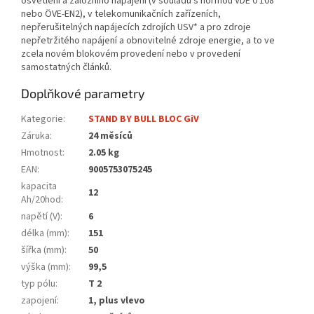
osvětlení a záložního napájení (v souladu s normou VDE 0 108
nebo ÖVE-EN2), v telekomunikačních zařízeních,
nepřerušitelných napájecích zdrojích USV* a pro zdroje
nepřetržitého napájení a obnovitelné zdroje energie, a to ve
zcela novém blokovém provedení nebo v provedení
samostatných článků.
Doplňkové parametry
Kategorie
:
STAND BY BULL BLOC GiV
Záruka
:
24 měsíců
Hmotnost
:
2.05 kg
EAN
:
9005753075245
kapacita
12
Ah/20hod
:
napětí (V)
:
6
délka (mm)
:
151
šířka (mm)
:
50
výška (mm)
:
99,5
typ pólu
:
T 2
zapojení
:
1, plus vlevo