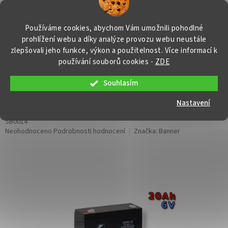
Přejít
NÁKUP
na
obsah
KOŠÍK
Používáme cookies, abychom Vám umožnili pohodlné
prohlížení webu a díky analýze provozu webu neustále
zlepšovali jeho funkce, výkon a použitelnost. Více informací k
používání souborů cookies
-
ZDE
Souhlasím
Stand by Bull Bloc GiV 06-20, 20Ah,
6V
Nastavení
SB0014
Průměrné
Neohodnoceno
Podrobnosti hodnocení
Značka:
Banner
hodnocení
produktu
je
0,0
z
5
hvězdiček.