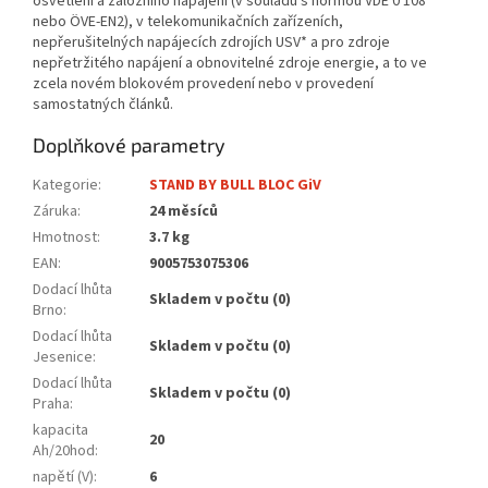
osvětlení a záložního napájení (v souladu s normou VDE 0 108
nebo ÖVE-EN2), v telekomunikačních zařízeních,
nepřerušitelných napájecích zdrojích USV* a pro zdroje
nepřetržitého napájení a obnovitelné zdroje energie, a to ve
zcela novém blokovém provedení nebo v provedení
samostatných článků.
Doplňkové parametry
Kategorie
:
STAND BY BULL BLOC GiV
Záruka
:
24 měsíců
Hmotnost
:
3.7 kg
EAN
:
9005753075306
Dodací lhůta
Skladem v počtu (0)
Brno
:
Dodací lhůta
Skladem v počtu (0)
Jesenice
:
Dodací lhůta
Skladem v počtu (0)
Praha
:
kapacita
20
Ah/20hod
:
napětí (V)
:
6