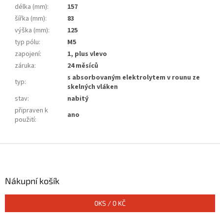
délka (mm)
:
157
šířka (mm)
:
83
výška (mm)
:
125
typ pólu
:
M5
zapojení
:
1, plus vlevo
záruka
:
24 měsíců
s absorbovaným elektrolytem v rounu ze
typ
:
skelných vláken
stav
:
nabitý
připraven k
ano
použití
:
Z
á
p
a
Nákupní košík
t
í
0
KS /
0 KČ