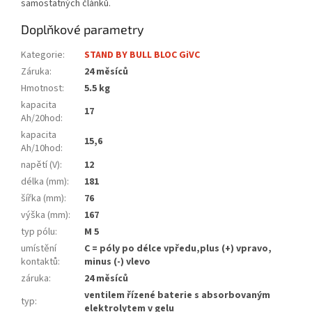
samostatných článků.
Doplňkové parametry
Kategorie
:
STAND BY BULL BLOC GiVC
Záruka
:
24 měsíců
Hmotnost
:
5.5 kg
kapacita
17
Ah/20hod
:
kapacita
15,6
Ah/10hod
:
napětí (V)
:
12
délka (mm)
:
181
šířka (mm)
:
76
výška (mm)
:
167
typ pólu
:
M 5
umístění
C = póly po délce vpředu,plus (+) vpravo,
kontaktů
:
minus (-) vlevo
záruka
:
24 měsíců
ventilem řízené baterie s absorbovaným
typ
:
elektrolytem v gelu