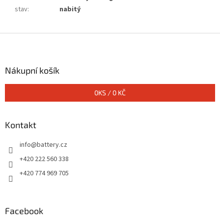
stav
:
nabitý
Z
á
p
a
Nákupní košík
t
í
0
KS /
0 KČ
Kontakt
info
@
battery.cz
+420 222 560 338
+420 774 969 705
Facebook