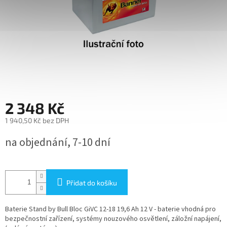
2 348 Kč
1 940,50 Kč bez DPH
Měrná
na objednání, 7-10 dní
cena:
Přidat do košíku
Baterie Stand by Bull Bloc GiVC 12-18 19,6 Ah 12 V - baterie vhodná pro
bezpečnostní zařízení, systémy nouzového osvětlení, záložní napájení,