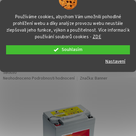
Přejít
NÁKUP
na
obsah
KOŠÍK
Používáme cookies, abychom Vám umožnili pohodlné
prohlížení webu a díky analýze provozu webu neustále
zlepšovali jeho funkce, výkon a použitelnost. Více informací k
používání souborů cookies
-
ZDE
Souhlasím
Stand by Bull Bloc GiVC 12-18, 17Ah,
12V
Nastavení
SB0030
Průměrné
Neohodnoceno
Podrobnosti hodnocení
Značka:
Banner
hodnocení
produktu
je
0,0
z
5
hvězdiček.