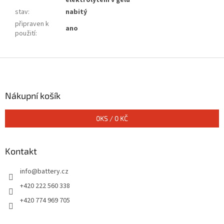
elektrolytem v gelu
stav
:
nabitý
připraven k
ano
použití
:
Z
á
p
a
Nákupní košík
t
í
0
KS /
0 KČ
Kontakt
info
@
battery.cz
+420 222 560 338
+420 774 969 705