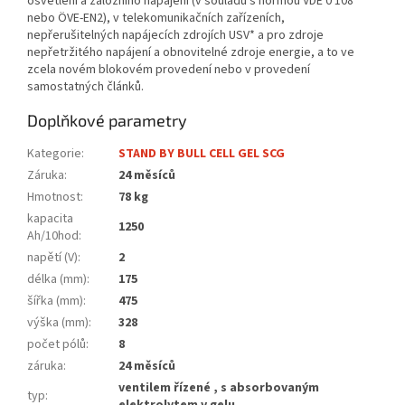
osvětlení a záložního napájení (v souladu s normou VDE 0 108
nebo ÖVE-EN2), v telekomunikačních zařízeních,
nepřerušitelných napájecích zdrojích USV* a pro zdroje
nepřetržitého napájení a obnovitelné zdroje energie, a to ve
zcela novém blokovém provedení nebo v provedení
samostatných článků.
Doplňkové parametry
Kategorie
:
STAND BY BULL CELL GEL SCG
Záruka
:
24 měsíců
Hmotnost
:
78 kg
kapacita
1250
Ah/10hod
:
napětí (V)
:
2
délka (mm)
:
175
šířka (mm)
:
475
výška (mm)
:
328
počet pólů
:
8
záruka
:
24 měsíců
ventilem řízené , s absorbovaným
typ
: