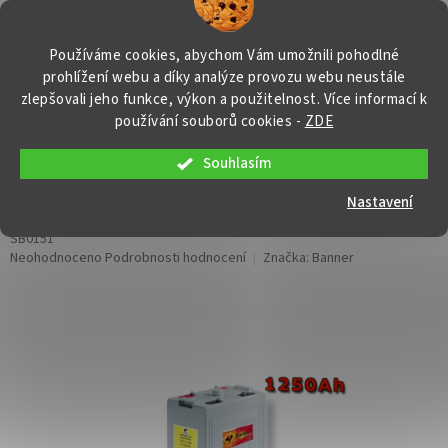
Přejít
NÁKUP
na
obsah
KOŠÍK
Používáme cookies, abychom Vám umožnili pohodlné
prohlížení webu a díky analýze provozu webu neustále
zlepšovali jeho funkce, výkon a použitelnost. Více informací k
používání souborů cookies
-
ZDE
Souhlasím
Stand by Bull Cell SCG 2-1250,
1250Ah, 2V
Nastavení
SB0151
Průměrné
Neohodnoceno
Podrobnosti hodnocení
Značka:
Banner
hodnocení
produktu
je
0,0
z
5
hvězdiček.