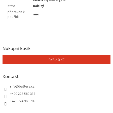
elektrolytem v gelu
stav
:
nabitý
připraven k
ano
použití
:
Z
á
p
a
Nákupní košík
t
í
0
KS /
0 KČ
Kontakt
info
@
battery.cz
+420 222 560 338
+420 774 969 705