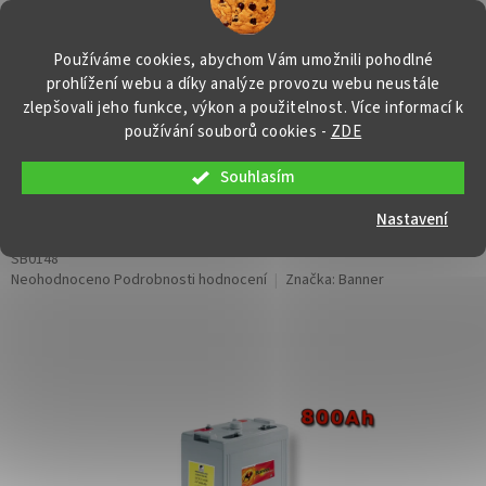
Přejít
NÁKUP
na
obsah
KOŠÍK
Používáme cookies, abychom Vám umožnili pohodlné
prohlížení webu a díky analýze provozu webu neustále
zlepšovali jeho funkce, výkon a použitelnost. Více informací k
používání souborů cookies
-
ZDE
Souhlasím
Stand by Bull Cell SCG 2-800,
800Ah, 2V
Nastavení
SB0148
Průměrné
Neohodnoceno
Podrobnosti hodnocení
Značka:
Banner
hodnocení
produktu
je
0,0
z
5
hvězdiček.