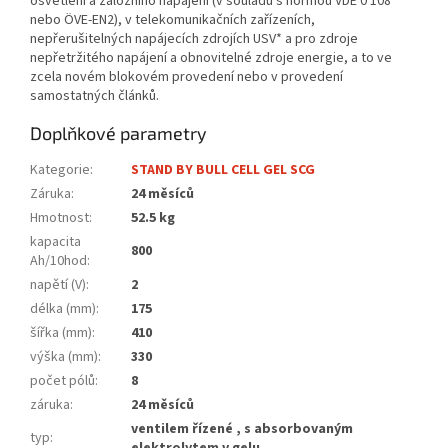
osvětlení a záložního napájení (v souladu s normou VDE 0 108
nebo ÖVE-EN2), v telekomunikačních zařízeních,
nepřerušitelných napájecích zdrojích USV* a pro zdroje
nepřetržitého napájení a obnovitelné zdroje energie, a to ve
zcela novém blokovém provedení nebo v provedení
samostatných článků.
Doplňkové parametry
Kategorie
:
STAND BY BULL CELL GEL SCG
Záruka
:
24 měsíců
Hmotnost
:
52.5 kg
kapacita
800
Ah/10hod
:
napětí (V)
:
2
délka (mm)
:
175
šířka (mm)
:
410
výška (mm)
:
330
počet pólů
:
8
záruka
:
24 měsíců
ventilem řízené , s absorbovaným
typ
: