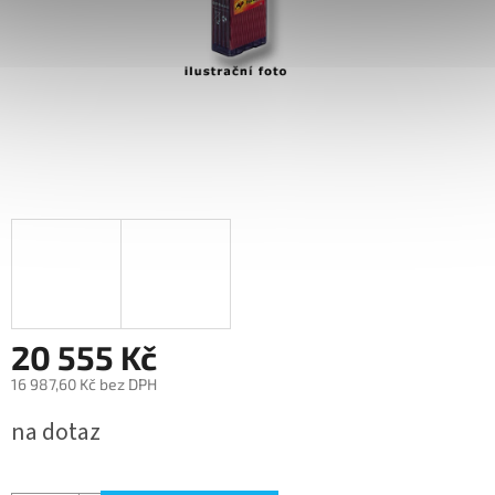
20 555 Kč
16 987,60 Kč bez DPH
Měrná
na dotaz
cena: