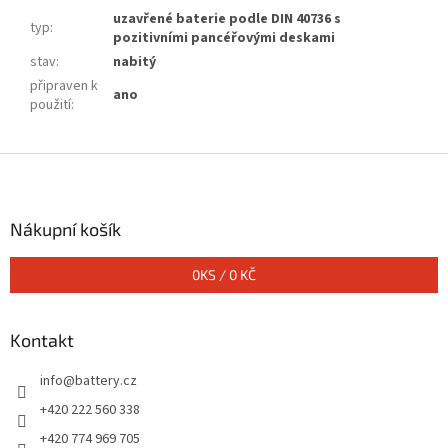
uzavřené baterie podle DIN 40736 s
typ
:
pozitivními pancéřovými deskami
stav
:
nabitý
připraven k
ano
použití
:
Z
á
p
a
Nákupní košík
t
í
0
KS /
0 KČ
Kontakt
info
@
battery.cz
+420 222 560 338
+420 774 969 705