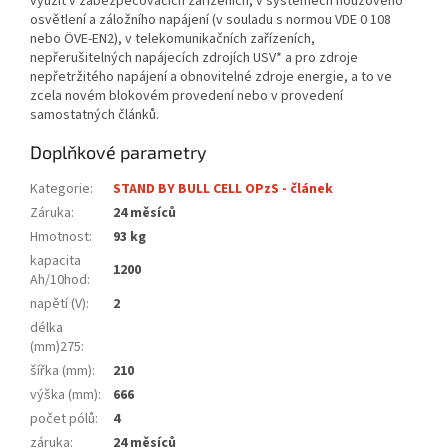
využít v zabezpečovacích zařízeních, v systémech nouzového
osvětlení a záložního napájení (v souladu s normou VDE 0 108
nebo ÖVE-EN2), v telekomunikačních zařízeních,
nepřerušitelných napájecích zdrojích USV* a pro zdroje
nepřetržitého napájení a obnovitelné zdroje energie, a to ve
zcela novém blokovém provedení nebo v provedení
samostatných článků.
Doplňkové parametry
Kategorie
:
STAND BY BULL CELL OPzS - článek
Záruka
:
24 měsíců
Hmotnost
:
93 kg
kapacita
1200
Ah/10hod
:
napětí (V)
:
2
délka
(mm)275
:
šířka (mm)
:
210
výška (mm)
:
666
počet pólů
:
4
záruka
:
24 měsíců