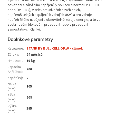
využít v zabezpečovacích zařízeních, v systémech nouzového
osvětlení a záložního napájení (v souladu s normou VDE 0 108
nebo ÖVE-EN2), v telekomunikačních zařízeních,
nepřerušitelných napájecích zdrojích USV* a pro zdroje
nepřetržitého napájení a obnovitelné zdroje energie, a to ve
zcela novém blokovém provedení nebo v provedení
samostatných článků.
Doplňkové parametry
Kategorie
:
STAND BY BULL CELL OPzV - článek
Záruka
:
24 měsíců
Hmotnost
:
19 kg
kapacita
200
Ah/10hod
:
napětí (V)
:
2
délka
105
(mm)
:
šířka
208
(mm)
:
výška
395
(mm)
: