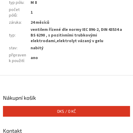
typ pólu
:
M 8
počet
1
pólů
:
záruka
:
24 měsíců
ventilem řízené dle normy IEC 896-2, DIN 43534 a
typ
:
BS 6290 , s pozitivními trubkovými
elektrodami,elektrolyt vázaný v gelu
stav
:
nabitý
připraven
ano
k použití
:
Z
á
p
a
Nákupní košík
t
í
0
KS /
0 KČ
Kontakt