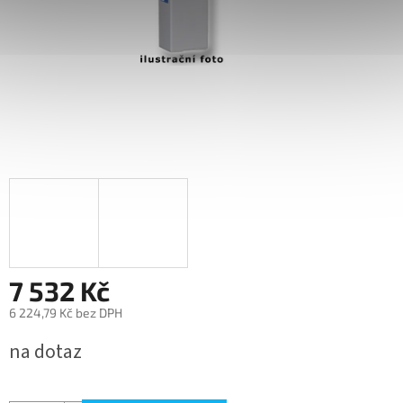
7 532 Kč
6 224,79 Kč bez DPH
Měrná
na dotaz
cena: