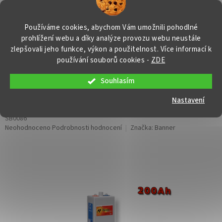
Přejít
NÁKUP
na
obsah
KOŠÍK
Používáme cookies, abychom Vám umožnili pohodlné
prohlížení webu a díky analýze provozu webu neustále
zlepšovali jeho funkce, výkon a použitelnost. Více informací k
používání souborů cookies
-
ZDE
Souhlasím
Stand by Bull Cell 4 OPzV 200 S,
200Ah, 2V
Nastavení
SB0086
Průměrné
Neohodnoceno
Podrobnosti hodnocení
Značka:
Banner
hodnocení
produktu
je
0,0
z
5
hvězdiček.