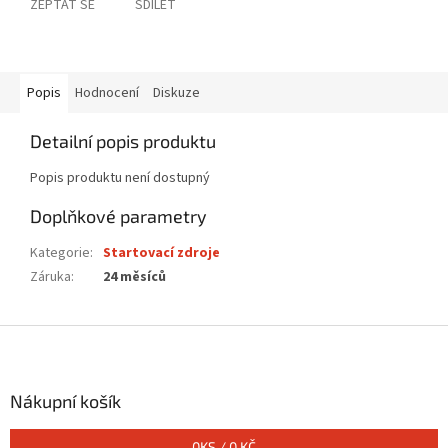
ZEPTAT SE
SDÍLET
Popis
Hodnocení
Diskuze
Detailní popis produktu
Popis produktu není dostupný
Doplňkové parametry
Kategorie
:
Startovací zdroje
Záruka
:
24 měsíců
Z
á
p
a
Nákupní košík
t
í
0
KS /
0 KČ