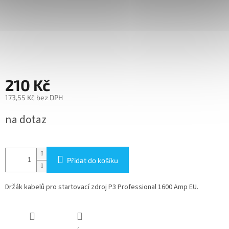
210 Kč
173,55 Kč bez DPH
Měrná
na dotaz
cena:
Přidat do košíku
Držák kabelů pro startovací zdroj P3 Professional 1600 Amp EU.