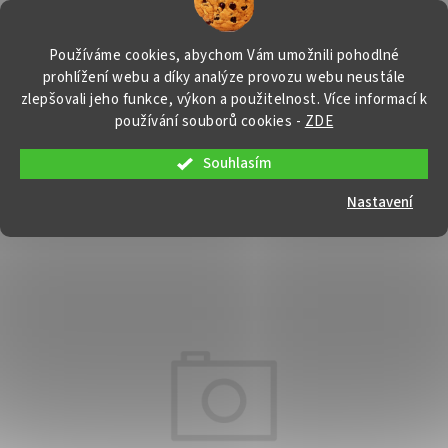
Přejít
NÁKUP
na
obsah
KOŠÍK
Používáme cookies, abychom Vám umožnili pohodlné
prohlížení webu a díky analýze provozu webu neustále
zlepšovali jeho funkce, výkon a použitelnost. Více informací k
používání souborů cookies
-
ZDE
Souhlasím
Držák kabelů pro P3
BP0180
Nastavení
Průměrné
Neohodnoceno
Podrobnosti hodnocení
Značka:
Banner
hodnocení
produktu
je
0,0
z
5
hvězdiček.