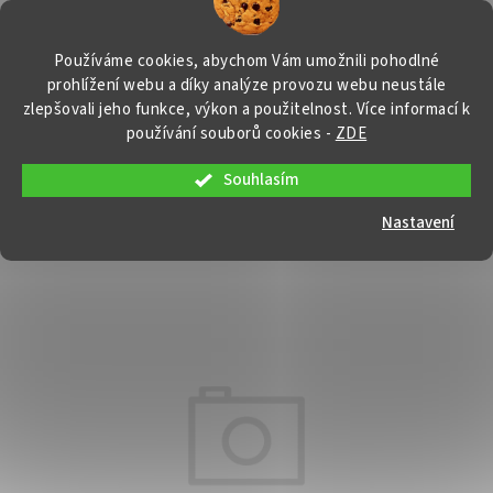
Přejít
NÁKUP
na
obsah
KOŠÍK
Používáme cookies, abychom Vám umožnili pohodlné
prohlížení webu a díky analýze provozu webu neustále
zlepšovali jeho funkce, výkon a použitelnost. Více informací k
používání souborů cookies
-
ZDE
Souhlasím
Přepínač pro 12/24
BP0204
Nastavení
Průměrné
Neohodnoceno
Podrobnosti hodnocení
Značka:
Banner
hodnocení
produktu
je
0,0
z
5
hvězdiček.