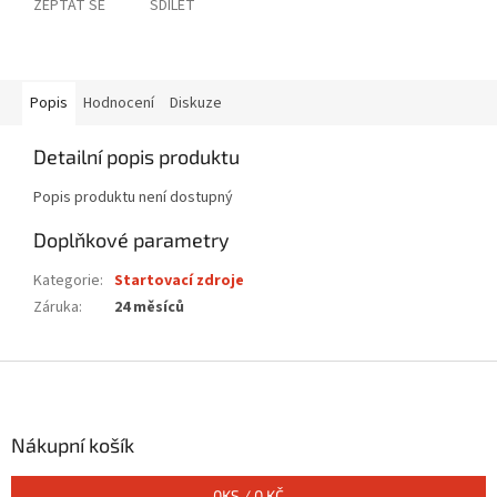
ZEPTAT SE
SDÍLET
Popis
Hodnocení
Diskuze
Detailní popis produktu
Popis produktu není dostupný
Doplňkové parametry
Kategorie
:
Startovací zdroje
Záruka
:
24 měsíců
Z
á
p
a
Nákupní košík
t
í
0
KS /
0 KČ