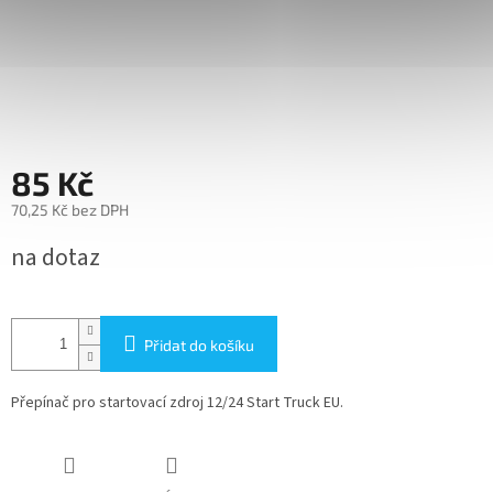
85 Kč
70,25 Kč bez DPH
Měrná
na dotaz
cena:
Přidat do košíku
Přepínač pro startovací zdroj 12/24 Start Truck EU.