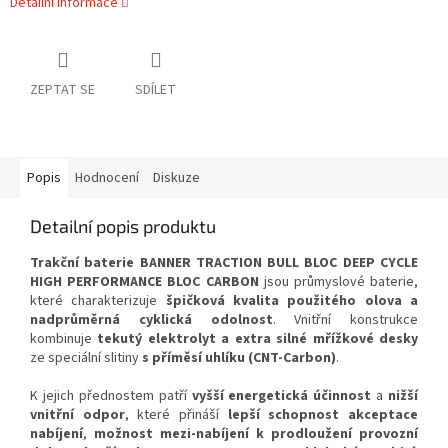
Detailní informace
ZEPTAT SE
SDÍLET
Popis
Hodnocení
Diskuze
Detailní popis produktu
Trakční baterie BANNER TRACTION BULL BLOC DEEP CYCLE
HIGH PERFORMANCE BLOC CARBON
jsou průmyslové baterie,
které charakterizuje
špičková kvalita použitého olova a
nadprůměrná cyklická odolnost
. Vnitřní konstrukce
kombinuje
tekutý elektrolyt a extra silné mřížkové desky
ze speciální slitiny
s příměsí uhlíku (CNT-Carbon)
.
K jejich přednostem patří
vyšší energetická účinnost
a
nižší
vnitřní odpor
, které přináší
lepší schopnost akceptace
nabíjení
,
možnost mezi-nabíjení k prodloužení provozní