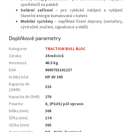
spotřebičů na palubě.
Solární zařízení
– pro cyklické nabíjení a vybíjení.
Sluneční energie kumulovaná v baterii.
Mobilní systémy
– například řízení dopravy (semafory,
výstražné značení, signalizace a další).
Doplňkové parametry
Kategorie
:
TRACTION BULL BLOC
Záruka
:
24 měsíců
Hmotnost
:
40.5 kg
EAN
:
9005753101227
Krátký kód
:
HP 6V 305
Kapacita Ah
315
(20HR)
:
Kapacita Ah (5HR)
:
270
Polarita
:
0, (PLUS) pól vpravo
Délka (mm)
:
308
Šířka (mm)
:
174
Výška (mm)
:
365