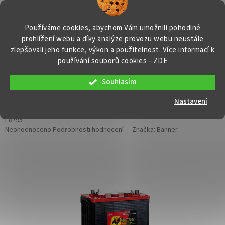
Přejít
NÁKUP
na
obsah
KOŠÍK
Používáme cookies, abychom Vám umožnili pohodlné
prohlížení webu a díky analýze provozu webu neustále
zlepšovali jeho funkce, výkon a použitelnost. Více informací k
používání souborů cookies
-
ZDE
Souhlasím
Trakční baterie Banner DC HP 305,
315Ah, 6V
Nastavení
E8795
Průměrné
Neohodnoceno
Podrobnosti hodnocení
Značka:
Banner
hodnocení
produktu
je
0,0
z
5
hvězdiček.