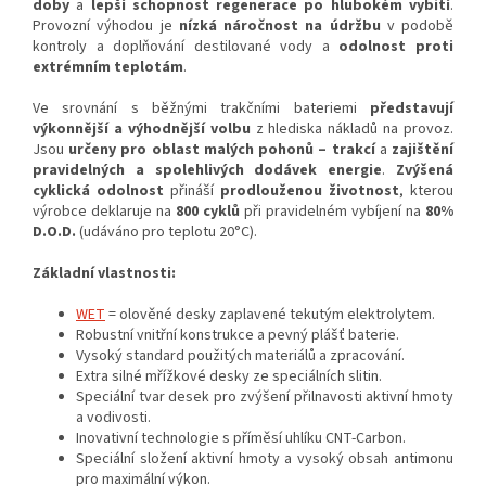
doby
a
lepší schopnost regenerace po hlubokém vybití
.
Provozní výhodou je
nízká náročnost na údržbu
v podobě
kontroly a doplňování destilované vody a
odolnost proti
extrémním teplotám
.
Ve srovnání s běžnými trakčními bateriemi
představují
výkonnější a výhodnější volbu
z hlediska nákladů na provoz.
Jsou
určeny pro oblast malých pohonů – trakcí
a
zajištění
pravidelných a spolehlivých dodávek energie
.
Zvýšená
cyklická odolnost
přináší
prodlouženou životnost
, kterou
výrobce deklaruje na
800 cyklů
při pravidelném vybíjení na
80%
D.O.D.
(udáváno pro teplotu 20°C).
Základní vlastnosti:
WET
= olověné desky zaplavené tekutým elektrolytem.
Robustní vnitřní konstrukce a pevný plášť baterie.
Vysoký standard použitých materiálů a zpracování.
Extra silné mřížkové desky ze speciálních slitin.
Speciální tvar desek pro zvýšení přilnavosti aktivní hmoty
a vodivosti.
Inovativní technologie s příměsí uhlíku CNT-Carbon.
Speciální složení aktivní hmoty a vysoký obsah antimonu
pro maximální výkon.