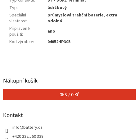
Typ kontaktu
:
DT - DUAL Terminal
Typ
:
údržbový
Speciální
průmyslová trakční baterie, extra
vlastnosti
:
odolná
Připraven k
ano
použití
:
Kód výrobce
:
04052HP305
Z
á
p
a
Nákupní košík
t
í
0
KS /
0 KČ
Kontakt
info
@
battery.cz
+420 222 560 338