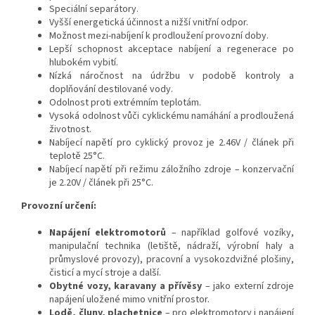
Speciální separátory.
Vyšší energetická účinnost a nižší vnitřní odpor.
Možnost mezi-nabíjení k prodloužení provozní doby.
Lepší schopnost akceptace nabíjení a regenerace po
hlubokém vybití.
Nízká náročnost na údržbu v podobě kontroly a
doplňování destilované vody.
Odolnost proti extrémním teplotám.
Vysoká odolnost vůči cyklickému namáhání a prodloužená
životnost.
Nabíjecí napětí pro cyklický provoz je 2.46V / článek při
teplotě 25°C.
Nabíjecí napětí při režimu záložního zdroje – konzervační
je 2.20V / článek při 25°C.
Provozní určení:
Napájení elektromotorů
– například golfové vozíky,
manipulační technika (letiště, nádraží, výrobní haly a
průmyslové provozy), pracovní a vysokozdvižné plošiny,
čisticí a mycí stroje a další.
Obytné vozy, karavany a přívěsy
– jako externí zdroje
napájení uložené mimo vnitřní prostor.
Lodě, čluny, plachetnice
– pro elektromotory i napájení