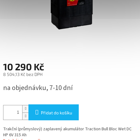
10 290 Kč
8 504,13 Kč bez DPH
Měrná
na objednávku, 7-10 dní
cena:
Přidat do košíku
Trakční (průmyslový) zaplavený akumulátor Traction Bull Bloc Wet DC
HP 6V 315 Ah