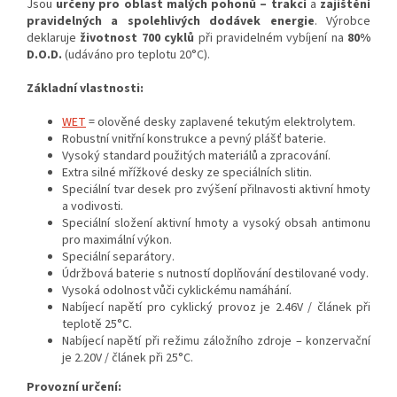
Jsou
určeny pro oblast malých pohonů – trakcí
a
zajištění
pravidelných a spolehlivých dodávek energie
. Výrobce
deklaruje
životnost 700 cyklů
při pravidelném vybíjení na
80%
D.O.D.
(udáváno pro teplotu 20°C).
Základní vlastnosti:
WET
= olověné desky zaplavené tekutým elektrolytem.
Robustní vnitřní konstrukce a pevný plášť baterie.
Vysoký standard použitých materiálů a zpracování.
Extra silné mřížkové desky ze speciálních slitin.
Speciální tvar desek pro zvýšení přilnavosti aktivní hmoty
a vodivosti.
Speciální složení aktivní hmoty a vysoký obsah antimonu
pro maximální výkon.
Speciální separátory.
Údržbová baterie s nutností doplňování destilované vody.
Vysoká odolnost vůči cyklickému namáhání.
Nabíjecí napětí pro cyklický provoz je 2.46V / článek při
teplotě 25°C.
Nabíjecí napětí při režimu záložního zdroje – konzervační
je 2.20V / článek při 25°C.
Provozní určení: