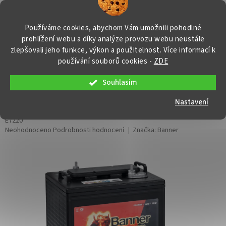
Přejít
NÁKUP
na
obsah
KOŠÍK
Používáme cookies, abychom Vám umožnili pohodlné
prohlížení webu a díky analýze provozu webu neustále
zlepšovali jeho funkce, výkon a použitelnost. Více informací k
používání souborů cookies
-
ZDE
Souhlasím
Trakční baterie Banner DC145 (T 145
Plus), 260Ah, 6V
Nastavení
E7220
Průměrné
Neohodnoceno
Podrobnosti hodnocení
Značka:
Banner
hodnocení
produktu
je
0,0
z
5
hvězdiček.