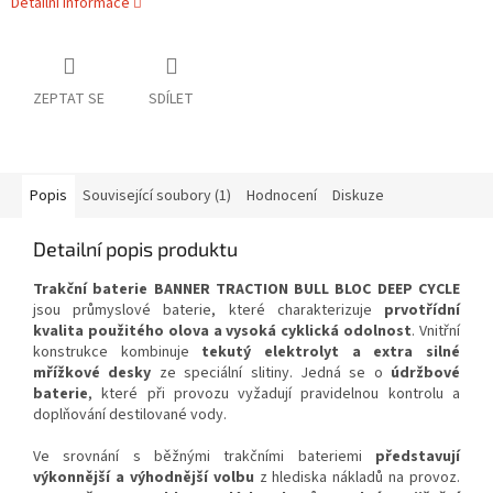
Detailní informace
ZEPTAT SE
SDÍLET
Popis
Související soubory (1)
Hodnocení
Diskuze
Detailní popis produktu
Trakční baterie BANNER TRACTION BULL BLOC DEEP CYCLE
jsou průmyslové baterie, které charakterizuje
prvotřídní
kvalita použitého olova a vysoká cyklická odolnost
. Vnitřní
konstrukce kombinuje
tekutý elektrolyt a extra silné
mřížkové desky
ze speciální slitiny. Jedná se o
údržbové
baterie
, které při provozu vyžadují pravidelnou kontrolu a
doplňování destilované vody.
Ve srovnání s běžnými trakčními bateriemi
představují
výkonnější a výhodnější volbu
z hlediska nákladů na provoz.