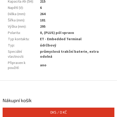
Kapacita Ah (5H)
:
215
Napětí (V)
:
6
Délka (mm)
:
264
Šířka (mm)
:
181
Výška (mm)
:
295
Polarita
:
0, (PLUS) pól vpravo
Typ kontaktu
:
ET - Embedded Terminal
Typ
:
údržbový
Speciální
průmyslová trakční baterie, extra
vlastnosti
:
odolná
Připraven k
ano
použití
:
Z
á
p
a
Nákupní košík
t
í
0
KS /
0 KČ