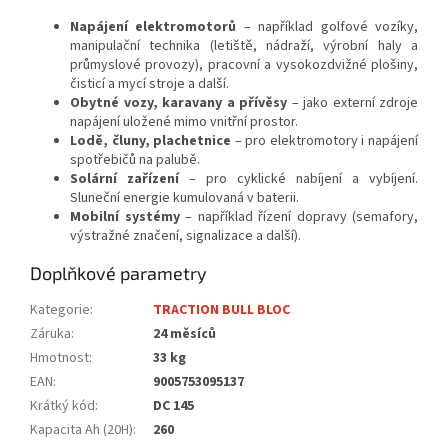
Napájení elektromotorů
– například golfové vozíky,
manipulační technika (letiště, nádraží, výrobní haly a
průmyslové provozy), pracovní a vysokozdvižné plošiny,
čisticí a mycí stroje a další.
Obytné vozy, karavany a přívěsy
– jako externí zdroje
napájení uložené mimo vnitřní prostor.
Lodě, čluny, plachetnice
– pro elektromotory i napájení
spotřebičů na palubě.
Solární zařízení
– pro cyklické nabíjení a vybíjení.
Sluneční energie kumulovaná v baterii.
Mobilní systémy
– například řízení dopravy (semafory,
výstražné značení, signalizace a další).
Doplňkové parametry
Kategorie
:
TRACTION BULL BLOC
Záruka
:
24 měsíců
Hmotnost
:
33 kg
EAN
:
9005753095137
Krátký kód
:
DC 145
Kapacita Ah (20H)
:
260