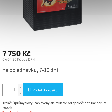
7 750 Kč
6 404,96 Kč bez DPH
Měrná
na objednávku, 7-10 dní
cena:
Přidat do košíku
Trakční (průmyslový) zaplavený akumulátor od společnosti Banner 6V
260 Ah