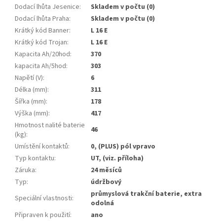
Dodací lhůta Jesenice
:
Skladem v počtu (0)
Dodací lhůta Praha
:
Skladem v počtu (0)
Krátký kód Banner
:
L 16 E
Krátký kód Trojan
:
L 16 E
Kapacita Ah/20hod
:
370
kapacita Ah/5hod
:
303
Napětí (V)
:
6
Délka (mm)
:
311
Šířka (mm)
:
178
Výška (mm)
:
417
Hmotnost nalité baterie
46
(kg)
:
Umístění kontaktů
:
0, (PLUS) pól vpravo
Typ kontaktu
:
UT, (viz. příloha)
Záruka
:
24 měsíců
Typ
:
údržbový
průmyslová trakční baterie, extra
Speciální vlastnosti
:
odolná
Připraven k použití
:
ano