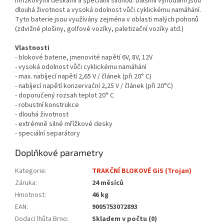
mřížkovými deskami a speciální slitinou. Dalšími výhodami jsou
dlouhá životnost a vysoká odolnost vůči cyklickému namáhání.
Tyto baterie jsou využívány zejména v oblasti malých pohonů
(zdvižné plošiny, golfové vozíky, paletizační vozíky atd.)
Vlastnosti
- blokové baterie, jmenovité napětí 6V, 8V, 12V
- vysoká odolnost vůči cyklickému namáhání
- max. nabíjecí napětí 2,65 V / článek (při 20° C)
- nabíjecí napětí konzervační 2,25 V / článek (při 20°C)
- doporučený rozsah teplot 20° C
- robustní konstrukce
- dlouhá životnost
- extrémně silné mřížkové desky
- speciální separátory
Doplňkové parametry
Kategorie
:
TRAKČNÍ BLOKOVÉ GiS (Trojan)
Záruka
:
24 měsíců
Hmotnost
:
46 kg
EAN
:
9005753072893
Dodací lhůta Brno
:
Skladem v počtu (0)