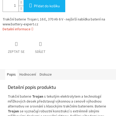
Přidat do košíku
Trakční baterie Trojan L 16 E, 370 Ah 6 V - nejširší nabídka baterií na
www.battery-expert.cz
Detailní informace
ZEPTAT SE
SDÍLET
Popis
Hodnocení
Diskuze
Detailní popis produktu
Trakční baterie
Trojan
s tekutým elektrolytem a technologií
mřížkových desek představují výkonnou a cenově výhodnou
alternativu ve srovnání s klasickými trakčními bateriemi. Baterie
Trojan
se vyznačují robustní konstrukcí s extrémně silnými