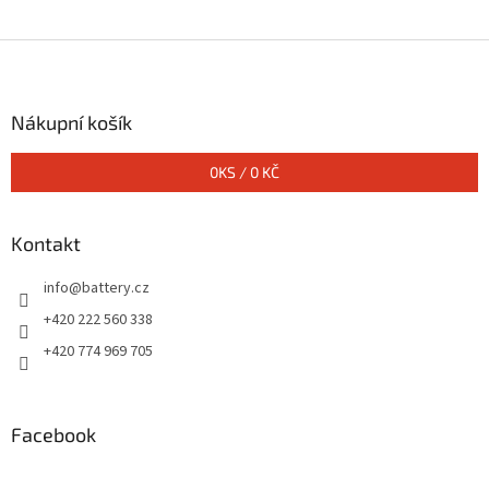
Z
á
p
a
Nákupní košík
t
í
0
KS /
0 KČ
Kontakt
info
@
battery.cz
+420 222 560 338
+420 774 969 705
Facebook