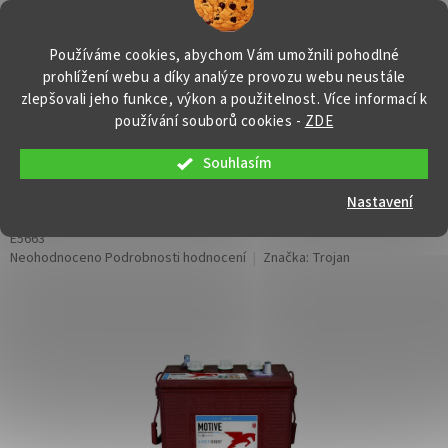
Přejít
NÁKUP
na
obsah
KOŠÍK
Používáme cookies, abychom Vám umožnili pohodlné
prohlížení webu a díky analýze provozu webu neustále
zlepšovali jeho funkce, výkon a použitelnost. Více informací k
používání souborů cookies
-
ZDE
Souhlasím
Trakční baterie Trojan L 16 E-AC,
370Ah, 6V
Nastavení
E5663
Průměrné
Neohodnoceno
Podrobnosti hodnocení
Značka:
Trojan
hodnocení
produktu
je
0,0
z
5
hvězdiček.