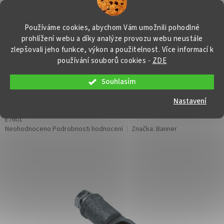
Přejít
NÁKUP
na
obsah
KOŠÍK
Používáme cookies, abychom Vám umožnili pohodlné
prohlížení webu a díky analýze provozu webu neustále
zlepšovali jeho funkce, výkon a použitelnost. Více informací k
používání souborů cookies
-
ZDE
Souhlasím
Bateriová svorka pro americké vozy,
plus pól
Nastavení
E7601
Průměrné
Neohodnoceno
Podrobnosti hodnocení
Značka:
Banner
hodnocení
produktu
je
0,0
z
5
hvězdiček.