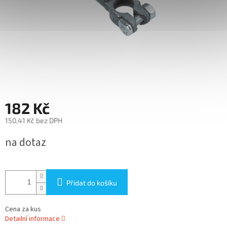
182 Kč
150,41 Kč bez DPH
Měrná
na dotaz
cena:
Přidat do košíku
Cena za kus
Detailní informace