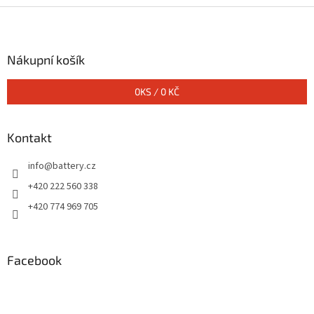
Z
á
p
a
Nákupní košík
t
í
0
KS /
0 KČ
Kontakt
info
@
battery.cz
+420 222 560 338
+420 774 969 705
Facebook