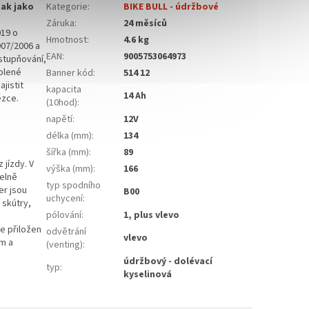
tak jako
Kategorie
:
BIKE BULL - údržbové
Záruka
:
24 měsíců
19 o
Hmotnost
:
4.6 kg
907/2006 a
EAN
:
9005753064973
ístupňování,
volené
Banner kód
:
514 12
jistit
kapacita
14 Ah
ězce.
(10hod)
:
napětí
:
12V
délka (mm)
:
134
a
šířka (mm)
:
89
 jízdy. V
výška (mm)
:
166
delně
typ spodního
er jsou
B00
uchycení
:
 skútry,
pólování
:
1, plus vlevo
e přiložen
odvětrání
vlevo
em a
(venting)
:
údržbový - dolévací
typ
:
kyselinová