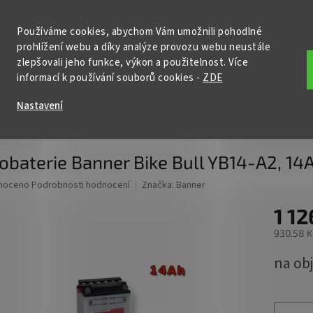
KONTAKTY
POŠTOVNÉ A DOPRAVA
PODMÍNKY OCHRANY OSOBNÍ
Používáme cookies, abychom Vám umožnili pohodlné
prohlížení webu a díky analýze provozu webu neustále
HLEDAT
zlepšovali jeho funkce, výkon a použitelnost. Více
informací k používání souborů cookies
-
ZDE
ční baterie
Nabíječky
Startovací zdroje
Příslušenství
Nastavení
Motobaterie Banner Bike Bull YB14-A2, 14Ah, 12V
baterie Banner Bike Bull YB14-A2, 14A
né
noceno
Podrobnosti hodnocení
Značka:
Banner
ní
1 12
u
930,58 K
Měrná
na ob
cena:
ek.