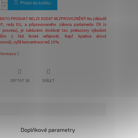
Přidat do košíku
ENTO PRODUKT NELZE DODAT NEZPROVOZNĚNÝ! Na základě
 EP, rady EU, a připravovaného zákona parlamentu ČR (v
vní procesu), je zakázáno dodávat tzv. prekurzory výbušnin
telům z řad široké veřejnosti. Např. kyselina sírová
orová), vyšší koncentrace než 15%.
informace
ZEPTAT SE
SDÍLET
Doplňkové parametry