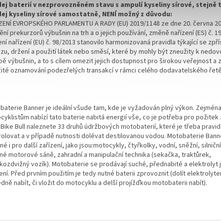
ej baterií v nezprovozněném stavu s ampulí kyseliny sírové, stejně 
ej kyseliny sírové samostatně, NENÍ možný z důvodu:
ZENÍ EVROPSKÉHO PARLAMENTU A RADY (EU) 2019/1148 ze dne 20. června 20
ní prekurzorů výbušnin na trh a o jejich používání, změně nařízení (ES) č. 1
ní nařízení (EU) č. 98/2013 stanovilo harmonizovaná pravidla týkající se zpř
zu, držení a použití látek nebo směsí, které by mohly být zneužity k nedo
ě výbušnin, a to s cílem omezit jejich dostupnost pro širokou veřejnost a za
žité oznamování podezřelých transakcí v rámci celého dodavatelského řet
baterie Banner je ideální všude tam, kde je vyžadován plný výkon. Zejmén
yklistům nabízí tato baterie nabitá energií vše, co je potřeba pro požitek z
 Bike Bull naleznete 33 druhů údržbových motobaterií, které je třeba pravi
rolovat a v případě nutnosti dolévat destilovanou vodou. Motobaterie Bann
é i pro další zařízení, jako jsou:motocykly, čtyřkolky, vodní, sněžní, silniční
né motorové sáně, zahradní a manipulační technika (sekačka, traktůrek,
kozdvižný vozík). Motobaterie se prodávají suché, přednabité a elektrolyt j
ení. Před prvním použitím je tedy nutné baterii zprovoznit (dolít elektrolyt
dně nabít, či vložit do motocyklu a delší projížďkou motobaterii nabít).