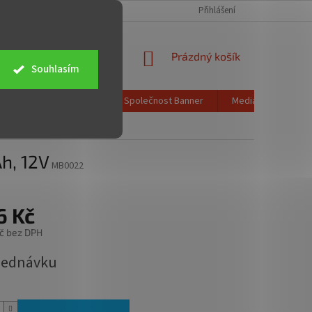
CH ÚDAJŮ
OBCHODNÍ PODMÍNKY
ZPĚTNÝ ODBĚR ELEKTROZAŘÍZENÍ
Přihlášení
NÁKUPNÍ
Prázdný košík
Souhlasím
KOŠÍK
Poštovné a doprava
Společnost Banner
Media info
K
h, 12V
MB0022
6 Kč
č bez DPH
jednávku