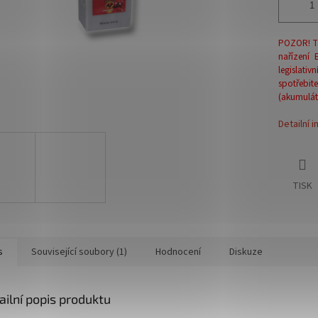
POZOR! T
nařízení
legislati
spotřebi
(akumulát
Detailní 
TISK
s
Související soubory (1)
Hodnocení
Diskuze
ailní popis produktu