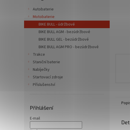
n
e
Autobaterie
l
Motobaterie
BIKE BULL - údržbové
BIKE BULL AGM - bezúdržbové
BIKE BULL GEL - bezúdržbové
BIKE BULL AGM PRO - bezúdržbové
Trakce
Staniční baterie
Nabíječky
Startovací zdroje
Příslušenství
Popi
Přihlášení
E-mail
Det