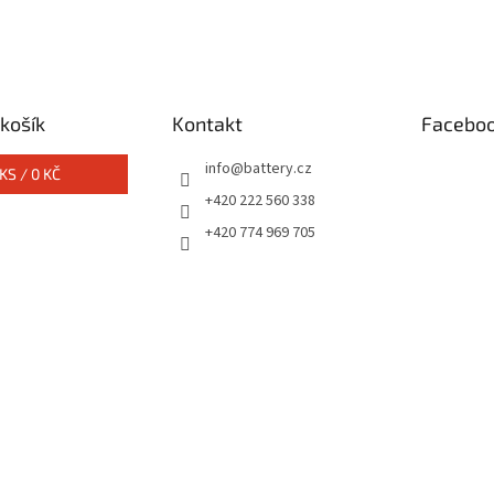
košík
Kontakt
Facebo
info
@
battery.cz
KS /
0 KČ
+420 222 560 338
+420 774 969 705