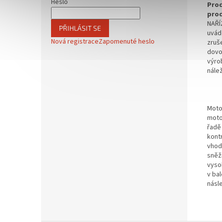
Heslo
Prod
prod
NAŘÍ
PŘIHLÁSIT SE
uvádě
Nová registrace
Zapomenuté heslo
zruše
dovo
výrob
nále
Moto
motoc
řadě
kont
vhodn
sněž
vyso
v bal
násle