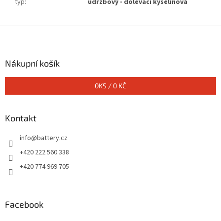
typ
:
údržbový - dolévací kyselinová
Z
á
p
a
Nákupní košík
t
í
0
KS /
0 KČ
Kontakt
info
@
battery.cz
+420 222 560 338
+420 774 969 705
Facebook