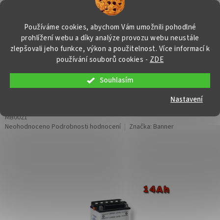
Přejít
NÁKUP
na
obsah
KOŠÍK
Používáme cookies, abychom Vám umožnili pohodlné
prohlížení webu a díky analýze provozu webu neustále
zlepšovali jeho funkce, výkon a použitelnost. Více informací k
používání souborů cookies
-
ZDE
Souhlasím
Motobaterie Banner Bike Bull YB14L-
A2, 14Ah, 12V
Nastavení
MB0021
Průměrné
Neohodnoceno
Podrobnosti hodnocení
Značka:
Banner
hodnocení
produktu
je
0,0
z
5
hvězdiček.