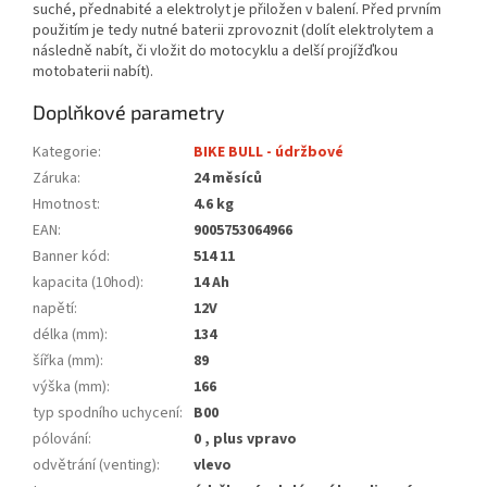
suché, přednabité a elektrolyt je přiložen v balení. Před prvním
použitím je tedy nutné baterii zprovoznit (dolít elektrolytem a
následně nabít, či vložit do motocyklu a delší projížďkou
motobaterii nabít).
Doplňkové parametry
Kategorie
:
BIKE BULL - údržbové
Záruka
:
24 měsíců
Hmotnost
:
4.6 kg
EAN
:
9005753064966
Banner kód
:
514 11
kapacita (10hod)
:
14 Ah
napětí
:
12V
délka (mm)
:
134
šířka (mm)
:
89
výška (mm)
:
166
typ spodního uchycení
:
B00
pólování
:
0 , plus vpravo
odvětrání (venting)
:
vlevo