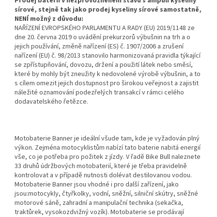
Prodej baterií v nezprovozněném stavu s ampulí kyseliny
sírové, stejně tak jako prodej kyseliny sírové samostatně,
NENÍ možný z důvodu:
NAŘÍZENÍ EVROPSKÉHO PARLAMENTU A RADY (EU) 2019/1148 ze
dne 20. června 2019 o uvádění prekurzorů výbušnin na trh a o
jejich používání, změně nařízení (ES) č. 1907/2006 a zrušení
nařízení (EU) č. 98/2013 stanovilo harmonizovaná pravidla týkající
se zpřístupňování, dovozu, držení a použití látek nebo směsí,
které by mohly být zneužity k nedovolené výrobě výbušnin, a to
s cílem omezit jejich dostupnost pro širokou veřejnost a zajistit
náležité oznamování podezřelých transakcí v rámci celého
dodavatelského řetězce.
Motobaterie Banner je ideální všude tam, kde je vyžadován plný
výkon. Zejména motocyklistům nabízí tato baterie nabitá energií
vše, co je potřeba pro požitek z jízdy. V řadě Bike Bull naleznete
33 druhů údržbových motobaterií, které je třeba pravidelně
kontrolovat a v případě nutnosti dolévat destilovanou vodou.
Motobaterie Banner jsou vhodné i pro další zařízení, jako
jsou:motocykly, čtyřkolky, vodní, sněžní, silniční skútry, sněžné
motorové sáně, zahradní a manipulační technika (sekačka,
traktůrek, vysokozdvižný vozík). Motobaterie se prodávají