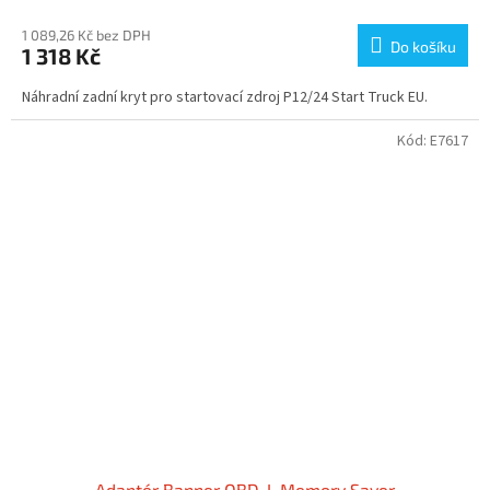
1 089,26 Kč bez DPH
Do košíku
1 318 Kč
Náhradní zadní kryt pro startovací zdroj P12/24 Start Truck EU.
Kód:
E7617
Adaptér Banner OBD-L Memory Saver