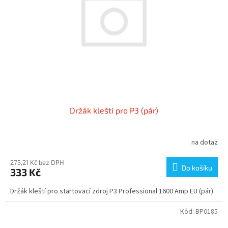
p
t
r
ů
o
d
u
k
t
ů
Držák kleští pro P3 (pár)
na dotaz
275,21 Kč bez DPH
Do košíku
333 Kč
Držák kleští pro startovací zdroj P3 Professional 1600 Amp EU (pár).
Kód:
BP0185