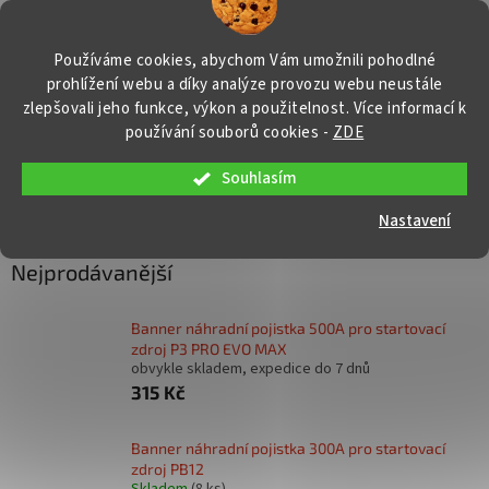
Přejít
NÁKUP
na
obsah
KOŠÍK
Používáme cookies, abychom Vám umožnili pohodlné
prohlížení webu a díky analýze provozu webu neustále
zlepšovali jeho funkce, výkon a použitelnost. Více informací k
používání souborů cookies
-
ZDE
Souhlasím
PŘÍSLUŠENSTVÍ PRO STARTOVACÍ
ZDROJE
, Strana 2
Nastavení
Nejprodávanější
Banner náhradní pojistka 500A pro startovací
zdroj P3 PRO EVO MAX
obvykle skladem, expedice do 7 dnů
315 Kč
Banner náhradní pojistka 300A pro startovací
zdroj PB12